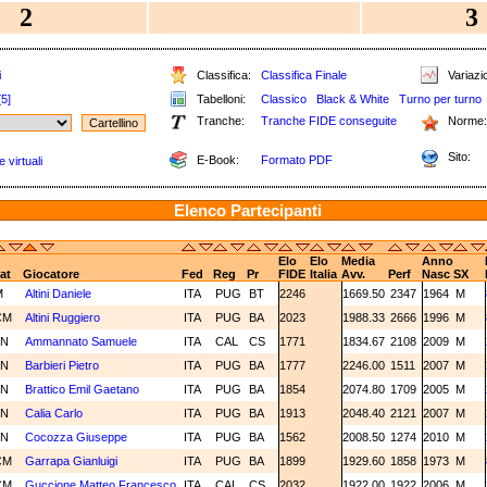
2
3
i
Classifica:
Classifica Finale
Variazio
[5]
Tabelloni:
Classico
Black & White
Turno per turno
Tranche:
Tranche FIDE conseguite
Norme:
Sito:
E-Book:
Formato PDF
 virtuali
Elenco Partecipanti
Elo
Elo
Media
Anno
at
Giocatore
Fed
Reg
Pr
FIDE
Italia
Avv.
Perf
Nasc
SX
M
Altini Daniele
ITA
PUG
BT
2246
1669.50
2347
1964
M
CM
Altini Ruggiero
ITA
PUG
BA
2023
1988.33
2666
1996
M
2N
Ammannato Samuele
ITA
CAL
CS
1771
1834.67
2108
2009
M
2N
Barbieri Pietro
ITA
PUG
BA
1777
2246.00
1511
2007
M
1N
Brattico Emil Gaetano
ITA
PUG
BA
1854
2074.80
1709
2005
M
1N
Calia Carlo
ITA
PUG
BA
1913
2048.40
2121
2007
M
3N
Cocozza Giuseppe
ITA
PUG
BA
1562
2008.50
1274
2010
M
CM
Garrapa Gianluigi
ITA
PUG
BA
1899
1929.60
1858
1973
M
CM
Guccione Matteo Francesco
ITA
CAL
CS
2032
1922.00
1922
2006
M