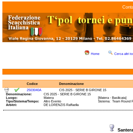
Conta
Home
Cerca altri to
Codice
Denominazione
2503040A
CIS 2025 - SERIE B GIRONE 15
Denominazione:
CIS 2025 - SERIE B GIRONE 15
Luogo:
Matera
[Matera - Basilicata]
Tipo/Sistema/Tempo:
Altro Evento
Sistema: Team Round 
Arbitri:
DE LORENZIS Raffaella
Sante