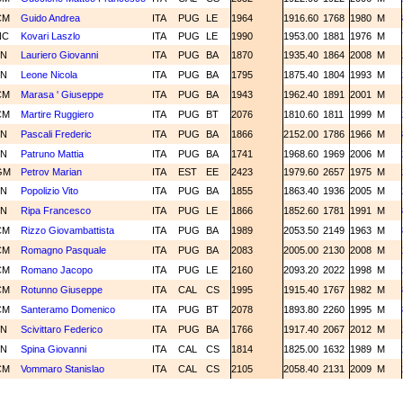
CM
Guido Andrea
ITA
PUG
LE
1964
1916.60
1768
1980
M
NC
Kovari Laszlo
ITA
PUG
LE
1990
1953.00
1881
1976
M
1N
Lauriero Giovanni
ITA
PUG
BA
1870
1935.40
1864
2008
M
1N
Leone Nicola
ITA
PUG
BA
1795
1875.40
1804
1993
M
CM
Marasa ' Giuseppe
ITA
PUG
BA
1943
1962.40
1891
2001
M
CM
Martire Ruggiero
ITA
PUG
BT
2076
1810.60
1811
1999
M
1N
Pascali Frederic
ITA
PUG
BA
1866
2152.00
1786
1966
M
2N
Patruno Mattia
ITA
PUG
BA
1741
1968.60
1969
2006
M
GM
Petrov Marian
ITA
EST
EE
2423
1979.60
2657
1975
M
1N
Popolizio Vito
ITA
PUG
BA
1855
1863.40
1936
2005
M
1N
Ripa Francesco
ITA
PUG
LE
1866
1852.60
1781
1991
M
CM
Rizzo Giovambattista
ITA
PUG
BA
1989
2053.50
2149
1963
M
CM
Romagno Pasquale
ITA
PUG
BA
2083
2005.00
2130
2008
M
CM
Romano Jacopo
ITA
PUG
LE
2160
2093.20
2022
1998
M
CM
Rotunno Giuseppe
ITA
CAL
CS
1995
1915.40
1767
1982
M
CM
Santeramo Domenico
ITA
PUG
BT
2078
1893.80
2260
1995
M
2N
Scivittaro Federico
ITA
PUG
BA
1766
1917.40
2067
2012
M
1N
Spina Giovanni
ITA
CAL
CS
1814
1825.00
1632
1989
M
CM
Vommaro Stanislao
ITA
CAL
CS
2105
2058.40
2131
2009
M