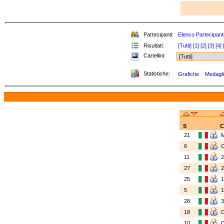
Partecipanti:
Elenco Partecipant
Risultati:
[Tutti]
[1]
[2]
[3]
[4]
Cartellini:
Statistiche:
Grafiche
Medaglie
S
C
21
6
11
27
25
5
28
18
10