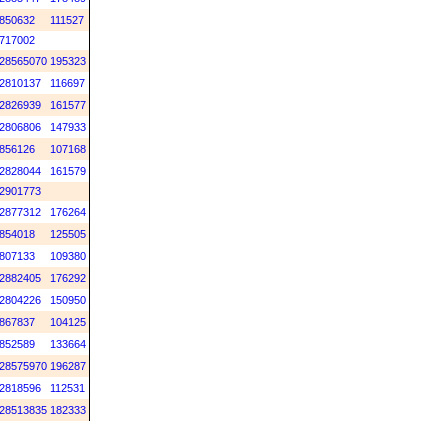
850632
111527
717002
28565070
195323
2810137
116697
2826939
161577
2806806
147933
856126
107168
2828044
161579
2901773
2877312
176264
854018
125505
807133
109380
2882405
176292
2804226
150950
867837
104125
852589
133664
28575970
196287
2818596
112531
28513835
182333