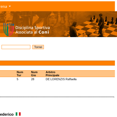
rena
Num
Num
Arbitro
Tur
Gio
Principale
5
28
DE LORENZIS Raffaella
 Federico