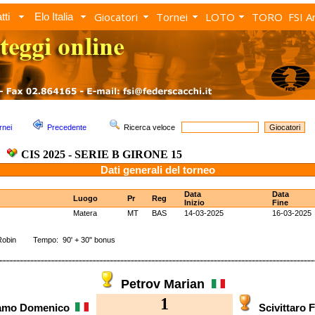
Giocatori
Tornei
LOTO
TORO
FSI A
tti
Elo Italia
rnei
Precedente
Ricerca veloce
CIS 2025 - SERIE B GIRONE 15
Dati generali del torneo
Data
Data
Luogo
Pr
Reg
Inizio
Fine
Matera
MT
BAS
14-03-2025
16-03-2025
Robin Tempo: 90' + 30" bonus
Petrov Marian
1
ramo Domenico
Scivittaro