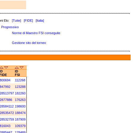
ni Elo:
[Tutte]
[FIDE]
[Italia]
Progressivo
Norme di Maestro FSI conseguite
Gestione sito del torneo
ID
ID
FIDE
FSI
800694
112268
847992
123288
28513797
182260
2877886
176263
28584112
198600
28535472
188474
28532759
187909
816043
109379
2885447
178489