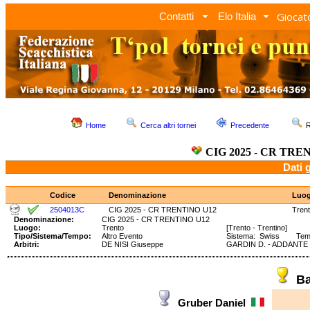
Giocato
Contatti
Elo Italia
Home
Cerca altri tornei
Precedente
R
CIG 2025 - CR TRE
Dati 
Codice
Denominazione
Luo
2504013C
CIG 2025 - CR TRENTINO U12
Tren
Denominazione:
CIG 2025 - CR TRENTINO U12
Luogo:
Trento
[Trento - Trentino]
Tipo/Sistema/Tempo:
Altro Evento
Sistema: Swiss Tempo
Arbitri:
DE NISI Giuseppe
GARDIN D. - ADDANTE 
Ba
Gruber Daniel