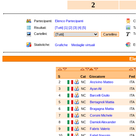
2
Partecipanti:
Elenco Partecipanti
Cl
Risultati:
[Tutti]
[1]
[2]
[3]
[4]
[5]
Ta
Cartellini:
Tr
Statistiche:
E-
Grafiche
Medaglie virtuali
Ele
S
Cat
Giocatore
Fed
2
NC
Anzivino Matteo
ITA
3
NC
Ayan Ali
ITA
4
NC
Barcelli Giulio
ITA
5
NC
Bertagnoli Mattia
ITA
6
NC
Bragagna Mattia
ITA
7
NC
Corsini Michele
ITA
8
NC
Damioli Alexander
ITA
9
NC
Fabris Valerio
ITA
10
NC
Fahid Nassim
ITA