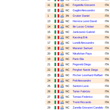
11
NC
Fegatella Giovanni
ITA
12
NC
Gaglini Alessandro
ITA
1
3N
Gruber Daniel
ITA
13
NC
Herrera Leoni David
ITA
14
NC
Ilie Lucas Cristian
ITA
15
NC
Jankowski Gabriel
ITA
16
NC
Kacokaj Erik
ITA
17
NC
Lunelli Alessandro
ITA
18
NC
Maraner Samuel
ITA
20
NC
Nikafshan Paya
ITA
19
NC
Paris Elia
ITA
21
NC
Pegoretti Diego
ITA
22
NC
Pergher Narek Diego
ITA
23
NC
Pircher Leonhard Raffael
ITA
24
NC
Poli Alessandro
ITA
25
NC
Santoni Lucio
ITA
26
NC
Tarter Fabrizio
ITA
27
NC
Tomasi Federico
ITA
28
NC
Trenti Riccardo
ITA
29
NC
Zanella Giovanni Candido
ITA