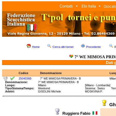
Giocato
Contatti
Elo Italia
Home
Cerca altri tornei
Precedente
R
7° WE MIMOSA PRIM
Dati 
Codice
Denominazione
Luo
2504036B
7° WE MIMOSA PRIMAVERA - B
Mila
Denominazione:
7° WE MIMOSA PRIMAVERA - B
Luogo:
Milano
[Milano - Lombardia]
Tipo/Sistema/Tempo:
Weekend
Sistema: Swiss Tempo
Arbitri:
GISOLINI Michele
MOSKVINA P.
Ghi
Ruggiero Fabio