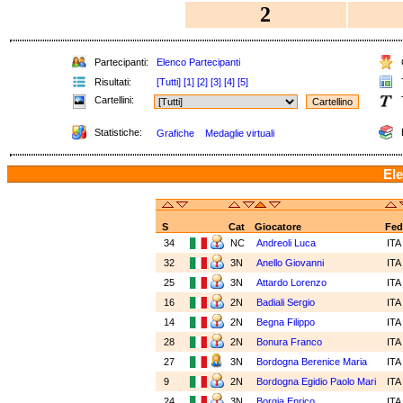
2
Partecipanti:
Elenco Partecipanti
C
Risultati:
[Tutti]
[1]
[2]
[3]
[4]
[5]
T
Cartellini:
Statistiche:
Grafiche
Medaglie virtuali
Ele
S
Cat
Giocatore
Fed
34
NC
Andreoli Luca
IT
32
3N
Anello Giovanni
IT
25
3N
Attardo Lorenzo
IT
16
2N
Badiali Sergio
IT
14
2N
Begna Filippo
IT
28
2N
Bonura Franco
IT
27
3N
Bordogna Berenice Maria
IT
9
2N
Bordogna Egidio Paolo Mari
IT
24
3N
Borgia Enrico
IT