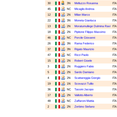
30
3N
Melluzzo Rosanna
IT
45
NC
Micaglio Andrea
IT
12
2N
Milan Marco
IT
22
3N
Moneta Gianluca
IT
13
2N
Moratumullege Dulmina Ravi
IT
18
2N
Pipitone Filippo Massimo
IT
46
NC
Porcile Giovanni
IT
26
3N
Rama Federico
IT
37
3N
Rigato Maurizio
IT
47
NC
Rizzi Paolo
IT
15
2N
Robert Gioele
IT
3
2N
Ruggiero Fabio
IT
5
2N
Sardo Damiano
IT
4
2N
Scattareggia Giorgio
IT
19
1N
Scovazzi Tullio
IT
36
NC
Tassini Jacopo
IT
17
2N
Vallotto Alberto
IT
48
NC
Zaffaroni Mattia
IT
2
2N
Zerbino Stefano
IT