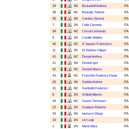
29
3N
Brusadelli Andrea
IT
38
NC
Brykailo Tetiana
IT
35
3N
Cardaci Simone
IT
7
2N
Cella Carmelo
IT
39
NC
Cerruti Leonardo
IT
6
2N
Corallo Matteo
IT
40
NC
D 'aquaro Francesco
IT
11
2N
Di Stefano Filippo
IT
41
NC
Donati Andrea
IT
21
3N
Donetti Igor
IT
42
NC
Donetti Marco
IT
43
NC
Franchini Federica Paola
IT
20
3N
Gadda Andrea
IT
31
NC
Gariboldi Federico
IT
8
2N
Ghilotti Alberto
IT
44
NC
Giusto Tommaso
IT
23
2N
Gualano Roberto
IT
33
3N
Iannucci Diego
IT
10
2N
Livi Luigi
IT
1
2N
Manti Elisa
IT