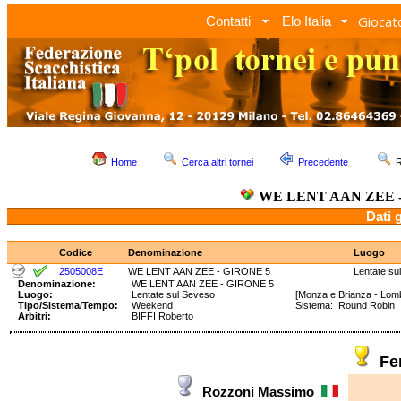
Giocato
Contatti
Elo Italia
Home
Cerca altri tornei
Precedente
R
WE LENT AAN ZEE -
Dati 
Codice
Denominazione
Luogo
2505008E
WE LENT AAN ZEE - GIRONE 5
Lentate su
Denominazione:
WE LENT AAN ZEE - GIRONE 5
Luogo:
Lentate sul Seveso
[Monza e Brianza - Lom
Tipo/Sistema/Tempo:
Weekend
Sistema: Round Robin
Arbitri:
BIFFI Roberto
Fe
Rozzoni Massimo