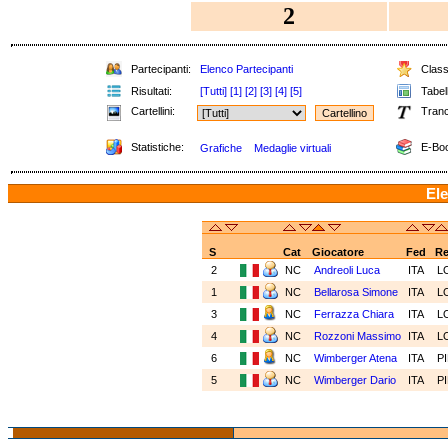
2
Partecipanti:
Elenco Partecipanti
Classi
Risultati:
[Tutti]
[1]
[2]
[3]
[4]
[5]
Tabell
Cartellini:
Tranc
Statistiche:
E-Boo
Grafiche
Medaglie virtuali
Ele
S
Cat
Giocatore
Fed
R
2
NC
Andreoli Luca
ITA
L
1
NC
Bellarosa Simone
ITA
L
3
NC
Ferrazza Chiara
ITA
L
4
NC
Rozzoni Massimo
ITA
L
6
NC
Wimberger Atena
ITA
P
5
NC
Wimberger Dario
ITA
P