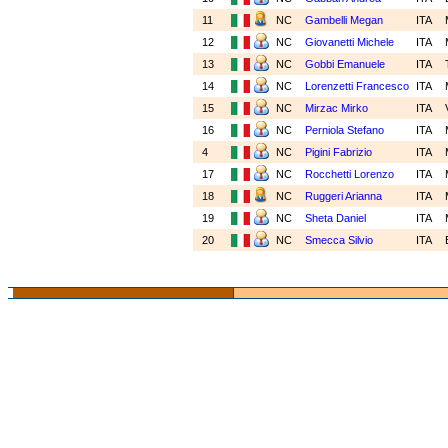
11
NC
Gambelli Megan
ITA
12
NC
Giovanetti Michele
ITA
13
NC
Gobbi Emanuele
ITA
14
NC
Lorenzetti Francesco
ITA
15
NC
Mirzac Mirko
ITA
16
NC
Perniola Stefano
ITA
4
NC
Pigini Fabrizio
ITA
17
NC
Rocchetti Lorenzo
ITA
18
NC
Ruggeri Arianna
ITA
19
NC
Sheta Daniel
ITA
20
NC
Smecca Silvio
ITA