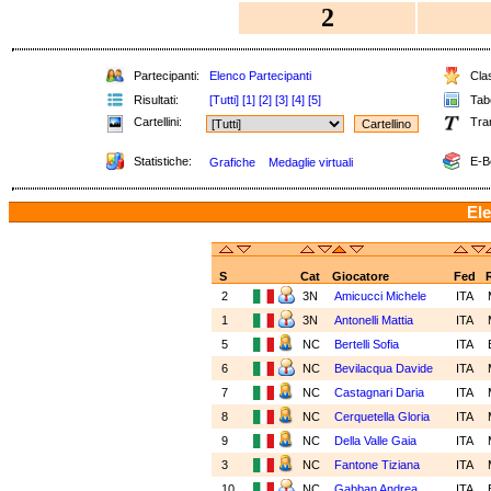
2
Partecipanti:
Elenco Partecipanti
Clas
Risultati:
[Tutti]
[1]
[2]
[3]
[4]
[5]
Tabe
Cartellini:
Tra
Statistiche:
E-B
Grafiche
Medaglie virtuali
Ele
S
Cat
Giocatore
Fed
2
3N
Amicucci Michele
ITA
1
3N
Antonelli Mattia
ITA
5
NC
Bertelli Sofia
ITA
6
NC
Bevilacqua Davide
ITA
7
NC
Castagnari Daria
ITA
8
NC
Cerquetella Gloria
ITA
9
NC
Della Valle Gaia
ITA
3
NC
Fantone Tiziana
ITA
10
NC
Gabban Andrea
ITA