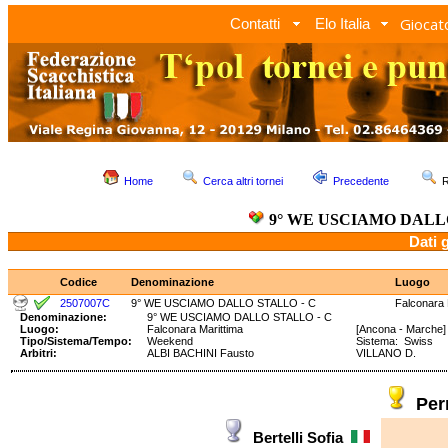
Giocato
Contatti
Elo Italia
Home
Cerca altri tornei
Precedente
R
9° WE USCIAMO DALLO
Dati 
Codice
Denominazione
Luogo
2507007C
9° WE USCIAMO DALLO STALLO - C
Falconara 
Denominazione:
9° WE USCIAMO DALLO STALLO - C
Luogo:
Falconara Marittima
[Ancona - Marche]
Tipo/Sistema/Tempo:
Weekend
Sistema: Swiss 
Arbitri:
ALBI BACHINI Fausto
VILLANO D.
Per
Bertelli Sofia