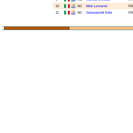
10
NC
Mele Leonardo
IT
11
NC
Sebastianelli Sofia
IT