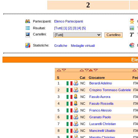
2
Partecipanti:
Elenco Partecipanti
C
Risultati:
[Tutti]
[1]
[2]
[3]
[4]
[5]
T
Cartellini:
T
Statistiche:
E
Grafiche
Medaglie virtuali
Ele
S
Cat
Giocatore
Fe
1
NC
Berardi Adelmo
IT
2
NC
Crispino Tommaso Gabriele
IT
3
NC
Fasulo Aurora
IT
4
NC
Fasulo Rossella
IT
5
NC
Franco Alessio
IT
6
NC
Granato Paolo
IT
7
NC
Lucarelli Christian
IT
8
NC
Mancinelli Ubaldo
IT
9
NC
Marotta Christian
IT