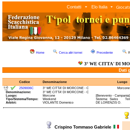
Giocato
Contatti
Elo Italia
Home
Cerca altri tornei
Precedente
R
3° WE CITTA' DI M
Dati 
Codice
Denominazione
Luogo
2509006C
3° WE CITTA' DI MORCONE - C
Morcone
Denominazione:
3° WE CITTA' DI MORCONE - C
Luogo:
Morcone
[Benevento - Campania]
Tipo/Sistema/Tempo:
Weekend
Sistema: Swiss Tempo
Arbitri:
VIOLANTE Domenico
DE LORENZIS O.
Crispino Tommaso Gabriele