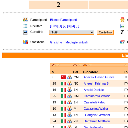
2
Partecipanti:
Elenco Partecipanti
C
Risultati:
[Tutti]
[1]
[2]
[3]
[4]
[5]
T
Cartellini:
T
Statistiche:
E
Grafiche
Medaglie virtuali
Ele
S
Cat
Giocatore
Fe
8
CM
Anacak Hasan Gunes
T
28
NC
Aneesh Krishna S
IT
16
1N
Arnold Daniele
IT
25
CM
Cammarota Vittorio
IT
19
1N
Casartelli Fabio
IT
10
M
Cazzaniga Walter
IT
13
1N
D 'angelo Giovanni
IT
24
2N
Dambrain Matthieu
IT
3
IM
Damia Angelo
IT