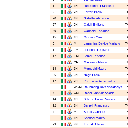
11
1N
Delledonne Francesco
IT
21
2N
Ferrari Paolo
IT
20
1N
Gabellini Alexander
IT
27
2N
Galelli Emiliano
IT
30
2N
Gariboldi Federico
IT
15
1N
Giannini Mario
IT
6
M
Lamartina Davide Mariano
IT
1
FM
Loiacono Leonardo
IT
12
CM
Lombi Federico
IT
5
CF
Massironi Marco
IT
18
1N
Moreschi Mauro
IT
26
2N
Negri Fabio
IT
17
2N
Parravicini Alessandro
IT
2
WGM
Rakhmangulova Anastasiya
IT
7
CM
Rossi Gabriele Valerio
IT
14
1N
Salerno Fabio Rosario
IT
22
1N
Santelli Francesco
IT
4
M
Sardo Gabriele
IT
9
1N
Spadoni Marco
IT
23
2N
Turcatti Mauro
IT