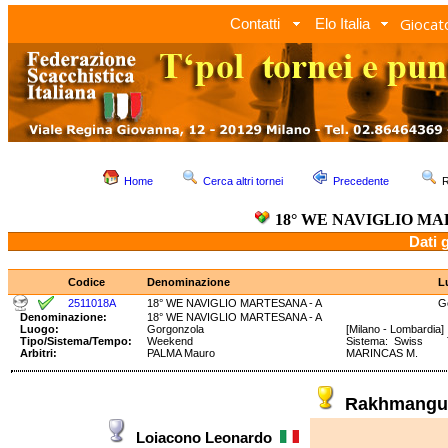
Giocato
Contatti
Elo Italia
Home
Cerca altri tornei
Precedente
R
18° WE NAVIGLIO MA
Dati 
Codice
Denominazione
L
2511018A
18° WE NAVIGLIO MARTESANA - A
G
Denominazione:
18° WE NAVIGLIO MARTESANA - A
Luogo:
Gorgonzola
[Milano - Lombardia]
Tipo/Sistema/Tempo:
Weekend
Sistema: Swiss Te
Arbitri:
PALMA Mauro
MARINCAS M.
Rakhmangu
Loiacono Leonardo