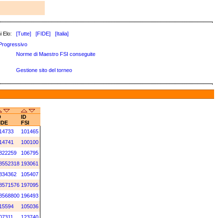
i Elo:
[Tutte]
[FIDE]
[Italia]
Progressivo
Norme di Maestro FSI conseguite
Gestione sito del torneo
D
ID
IDE
FSI
14733
101465
14741
100100
822259
106795
8552318
193061
834362
105407
8571576
197095
8568800
196493
15594
105036
07311
123740