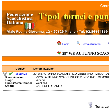
Conta
Home
Cerca altri tornei
29° WE AUTUNNO SCAC
Codice
Denominazione
2511042B
29° WE AUTUNNO SCACCHISTICO VENEZIANO - MEMORIAL 
Denominazione:
29° WE AUTUNNO SCACCHISTICO VENEZIANO - MEMOR
Luogo:
Venezia
Tipo/Sistema/Tempo:
Weekend
Arbitri:
CALLEGHER CARLO
Tona L