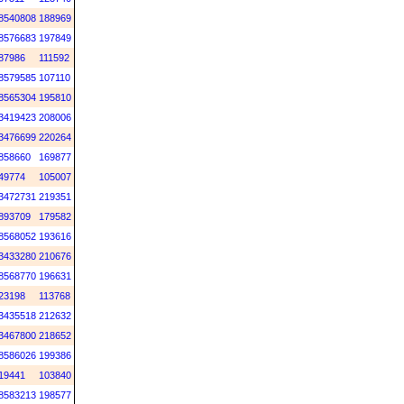
8540808
188969
8576683
197849
87986
111592
8579585
107110
8565304
195810
3419423
208006
3476699
220264
858660
169877
49774
105007
3472731
219351
893709
179582
8568052
193616
3433280
210676
8568770
196631
23198
113768
3435518
212632
3467800
218652
8586026
199386
19441
103840
8583213
198577