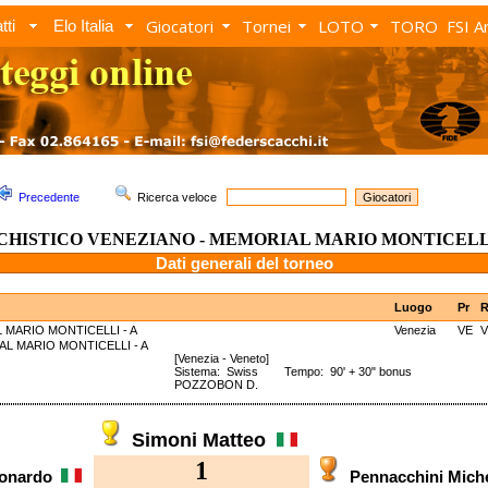
Giocatori
Tornei
LOTO
TORO
FSI A
tti
Elo Italia
Precedente
Ricerca veloce
CHISTICO VENEZIANO - MEMORIAL MARIO MONTICELLI
Dati generali del torneo
Luogo
Pr
R
MARIO MONTICELLI - A
Venezia
VE
IAL MARIO MONTICELLI - A
[Venezia - Veneto]
Sistema: Swiss Tempo: 90' + 30" bonus
POZZOBON D.
Simoni Matteo
1
eonardo
Pennacchini Mic