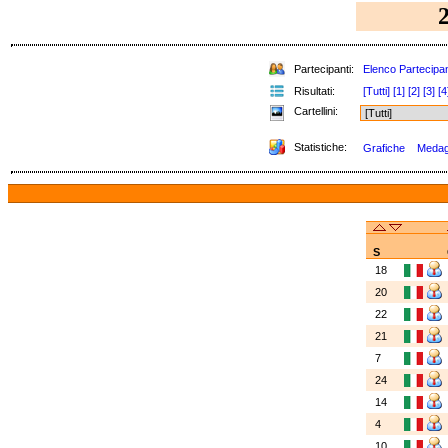
Partecipanti:
Elenco Partecipan
Risultati:
[Tutti]
[1]
[2]
[3]
[4
Cartellini:
Statistiche:
Grafiche
Medagl
S
18
20
22
21
7
24
14
4
10