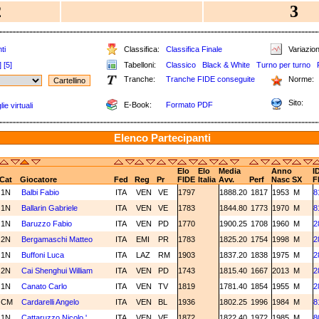
2
3
ti
Classifica:
Classifica Finale
Variazion
]
[5]
Tabelloni:
Classico
Black & White
Turno per turno
Tranche:
Tranche FIDE conseguite
Norme:
Sito:
E-Book:
Formato PDF
ie virtuali
Elenco Partecipanti
Elo
Elo
Media
Anno
I
Cat
Giocatore
Fed
Reg
Pr
FIDE
Italia
Avv.
Perf
Nasc
SX
F
1N
Balbi Fabio
ITA
VEN
VE
1797
1888.20
1817
1953
M
8
1N
Ballarin Gabriele
ITA
VEN
VE
1783
1844.80
1773
1970
M
8
1N
Baruzzo Fabio
ITA
VEN
PD
1770
1900.25
1708
1960
M
2
2N
Bergamaschi Matteo
ITA
EMI
PR
1783
1825.20
1754
1998
M
2
1N
Buffoni Luca
ITA
LAZ
RM
1903
1837.20
1838
1975
M
2
2N
Cai Shenghui William
ITA
VEN
PD
1743
1815.40
1667
2013
M
2
1N
Canato Carlo
ITA
VEN
TV
1819
1781.40
1854
1955
M
2
CM
Cardarelli Angelo
ITA
VEN
BL
1936
1802.25
1996
1984
M
8
1N
Cattaruzzo Nicolo '
ITA
VEN
VE
1872
1822.40
1972
1985
M
8