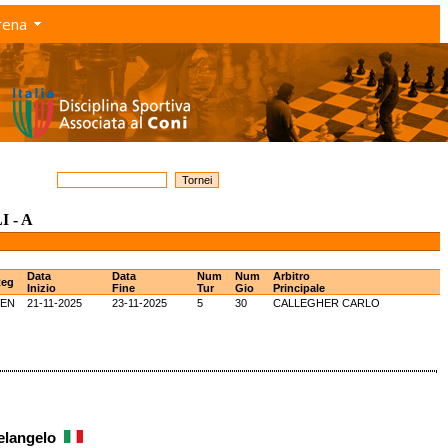
rena
 - A
Data
Data
Num
Num
Arbitro
eg
Inizio
Fine
Tur
Gio
Principale
VEN
21-11-2025
23-11-2025
5
30
CALLEGHER CARLO
helangelo