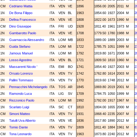
CM
Cedriano Mattia
ITA
VEN
VE
1896
1856.00
2005
2011
M
2
1N
De Bona Filippo
ITA
VEN
BL
1963
1854.60
1927
2004
M
2
1N
Defina Francesco
ITA
VEN
VE
1808
1822.00
1673
1990
M
8
CM
Dino Giuseppe
ITA
FRI
UD
1928
1811.40
1961
1973
M
2
2N
Gambarotto Paolo
ITA
VEN
VE
1708
1779.50
1780
1988
M
2
1N
Guarnaccia Alessandro
ITA
LOM
MB
1833
1889.00
1889
2003
M
2
2N
Guida Stefano
ITA
LOM
MI
1722
1785.75
1051
1999
M
2
1N
Jamous Manuel
ITA
LOM
MI
1792
1819.80
1671
2008
M
2
1N
Losso Agostino
ITA
VEN
BL
1721
1809.50
1810
1960
M
8
2N
Massarenti Nicolo '
ITA
EMI
BO
1741
1854.40
1927
2003
M
2
2N
Orsato Lorenzo
ITA
VEN
TV
1742
1762.80
1614
2003
M
2
1N
Pallini Tommaso
ITA
VEN
TV
1770
1819.60
1748
2012
M
2
1N
Pennacchini Michelangelo
ITA
TOS
AR
1845
1869.80
2019
2001
M
2
2N
Ramondo Luca
ITA
LIG
SV
1709
1784.75
1050
1999
M
2
CM
Rezzonico Paolo
ITA
LOM
MI
1992
1792.00
1917
1967
M
8
1N
Scarlato Luigi
ITA
SIC
CT
1810
1804.00
1655
2000
M
2
CM
Simoni Matteo
ITA
VEN
TV
1931
1868.40
2235
2007
M
2
1N
Tatulli Uva Alberto
ITA
VEN
VE
1836
1817.80
1890
2012
M
2
CM
Tomio Dante
ITA
VEN
TV
1809
1811.40
1884
1961
M
8
CM
Tona Leonardo
ITA
VEN
TV
1963
1873.80
2240
2012
M
2