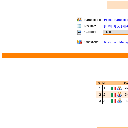
Partecipanti:
Elenco Partecipan
Risultati:
[Tutti]
[1]
[2]
[3]
[4
Cartellini:
Statistiche:
Grafiche
Medagl
Sc
Num
Ca
1
1
2
2
2
2
3
3
2