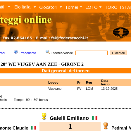
Giocatori
Tornei
LOTO
TORO
FSI A
tti
Elo Italia
rnei
Precedente
Ricerca veloce
20° WE VIJGEV AAN ZEE - GIRONE 2
Dati generali del torneo
Data
Luogo
Pr
Reg
Inizio
Vigevano
PV
LOM
13-12-2025
a]
Robin Tempo: 90' + 30" bonus
Galelli Emiliano
1
monte Claudio
Pedrani 