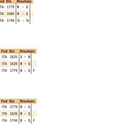
ed
Elo
Risultato
ITA
1779
0
-
1
ITA
1680
0
-
1
ITA
1749
½
-
½
Fed
Elo
Risultato
ITA
1625
1
-
0
ITA
1626
0
-
1
ITA
1779
0
-
1
F
Fed
Elo
Risultato
ITA
1779
0
-
1
ITA
1626
0
-
1
ITA
1749
0
-
1
F