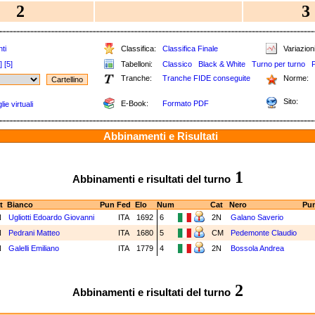
2
3
ti
Classifica:
Classifica Finale
Variazioni
]
[5]
Tabelloni:
Classico
Black & White
Turno per turno
Tranche:
Tranche FIDE conseguite
Norme:
Sito:
E-Book:
Formato PDF
ie virtuali
Abbinamenti e Risultati
1
Abbinamenti e risultati del turno
t
Bianco
Pun
Fed
Elo
Num
Cat
Nero
Pu
N
Ugliotti Edoardo Giovanni
ITA
1692
6
2N
Galano Saverio
N
Pedrani Matteo
ITA
1680
5
CM
Pedemonte Claudio
N
Galelli Emiliano
ITA
1779
4
2N
Bossola Andrea
2
Abbinamenti e risultati del turno