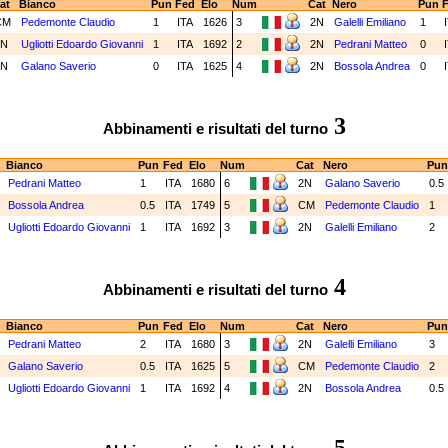
at
Bianco
Pun
Fed
Elo
Num
Cat
Nero
Pun
F
CM
Pedemonte Claudio
1
ITA
1626
3
2N
Galelli Emiliano
1
2N
Ugliotti Edoardo Giovanni
1
ITA
1692
2
2N
Pedrani Matteo
0
2N
Galano Saverio
0
ITA
1625
4
2N
Bossola Andrea
0
3
Abbinamenti e risultati del turno
Bianco
Pun
Fed
Elo
Num
Cat
Nero
Pun
N
Pedrani Matteo
1
ITA
1680
6
2N
Galano Saverio
0.5
N
Bossola Andrea
0.5
ITA
1749
5
CM
Pedemonte Claudio
1
N
Ugliotti Edoardo Giovanni
1
ITA
1692
3
2N
Galelli Emiliano
2
4
Abbinamenti e risultati del turno
Bianco
Pun
Fed
Elo
Num
Cat
Nero
Pun
N
Pedrani Matteo
2
ITA
1680
3
2N
Galelli Emiliano
3
N
Galano Saverio
0.5
ITA
1625
5
CM
Pedemonte Claudio
2
N
Ugliotti Edoardo Giovanni
1
ITA
1692
4
2N
Bossola Andrea
0.5