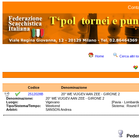
Conta
Home
Cerca altri to
Codice
Denominazione
2512028B
20° WE VIJGEV AAN ZEE - GIRONE 2
Denominazione:
20° WE VIJGEV AAN ZEE - GIRONE 2
Luogo:
Vigevano
[Pavia - Lombardi
Tipo/Sistema/Tempo:
Weekend
Sistema: Round 
Arbitri:
SANSON Andrea
Pede