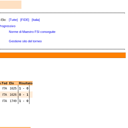
 Elo:
[Tutte]
[FIDE]
[Italia]
Progressivo
Norme di Maestro FSI conseguite
Gestione sito del torneo
n
Fed
Elo
Risultato
ITA
1625
1
-
0
ITA
1626
0
-
1
ITA
1749
1
-
0