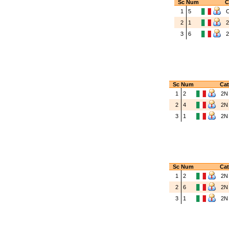
Sc
Num
C
1
5
2
1
3
6
Sc
Num
Cat
1
2
2
2
4
2
3
1
2
Sc
Num
Cat
1
2
2
2
6
2
3
1
2