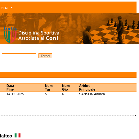
rena
Data
Num
Num
Arbitro
Fine
Tur
Gio
Principale
14-12-2025
5
6
SANSON Andrea
Matteo