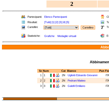
2
Partecipanti:
Elenco Partecipanti
Cl
Risultati:
[Tutti]
[1]
[2]
[3]
[4]
[5]
Ta
Cartellini:
Tr
Statistiche:
E-
Grafiche
Medaglie virtuali
Abbin
Abbinamenti
Sc
Num
Cat
Bianco
Pun
Fe
1
1
2N
Ugliotti Edoardo Giovanni
IT
2
2
2N
Pedrani Matteo
IT
3
3
2N
Galelli Emiliano
IT