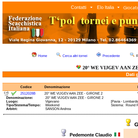
Giocato
Contatti
Elo Italia
Home
Cerca altri tornei
Precedente
R
20° WE VIJGEV AAN ZE
Dati 
Codice
Denominazione
2512028B
20° WE VIJGEV AAN ZEE - GIRONE 2
Denominazione:
20° WE VIJGEV AAN ZEE - GIRONE 2
Luogo:
Vigevano
[Pavia - Lombardi
Tipo/Sistema/Tempo:
Weekend
Sistema: Round 
Arbitri:
SANSON Andrea
G
Pedemonte Claudio