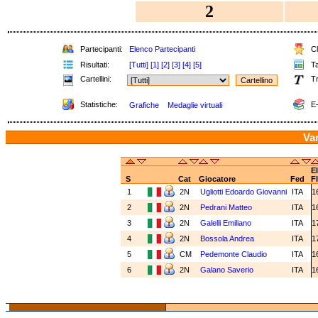
2
Partecipanti:
Elenco Partecipanti
Cl
Risultati:
[Tutti]
[1]
[2]
[3]
[4]
[5]
Ta
Cartellini:
Tr
Statistiche:
E-
Grafiche
Medaglie virtuali
Va
E
S
Cat
Giocatore
Fed
F
1
2N
Ugliotti Edoardo Giovanni
ITA
1
2
2N
Pedrani Matteo
ITA
1
3
2N
Galelli Emiliano
ITA
1
4
2N
Bossola Andrea
ITA
1
5
CM
Pedemonte Claudio
ITA
1
6
2N
Galano Saverio
ITA
1