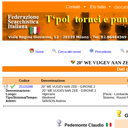
Giocato
Contatti
Elo Italia
Home
Cerca altri tornei
Precedente
R
20° WE VIJGEV AAN ZE
Dati 
Codice
Denominazione
2512028B
20° WE VIJGEV AAN ZEE - GIRONE 2
Denominazione:
20° WE VIJGEV AAN ZEE - GIRONE 2
Luogo:
Vigevano
[Pavia - Lombardi
Tipo/Sistema/Tempo:
Weekend
Sistema: Round 
Arbitri:
SANSON Andrea
G
Pedemonte Claudio