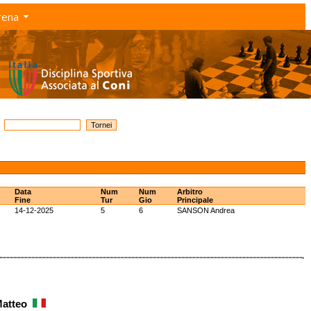
rena
Data
Num
Num
Arbitro
Fine
Tur
Gio
Principale
14-12-2025
5
6
SANSON Andrea
Matteo