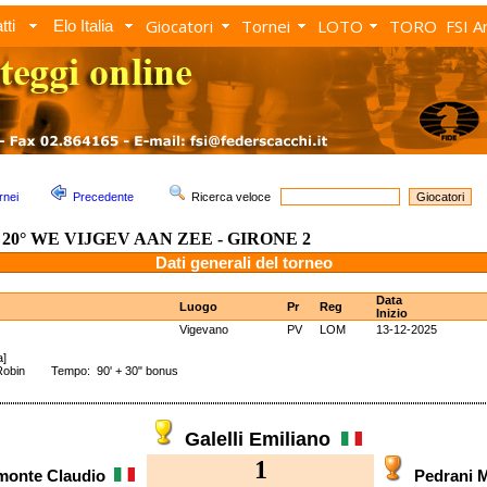
Giocatori
Tornei
LOTO
TORO
FSI A
tti
Elo Italia
rnei
Precedente
Ricerca veloce
20° WE VIJGEV AAN ZEE - GIRONE 2
Dati generali del torneo
Data
Luogo
Pr
Reg
Inizio
Vigevano
PV
LOM
13-12-2025
a]
Robin Tempo: 90' + 30" bonus
Galelli Emiliano
1
monte Claudio
Pedrani 