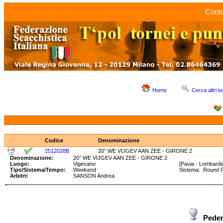
Conta
Home
Cerca altri to
Codice
Denominazione
2512028B
20° WE VIJGEV AAN ZEE - GIRONE 2
Denominazione:
20° WE VIJGEV AAN ZEE - GIRONE 2
Luogo:
Vigevano
[Pavia - Lombardi
Tipo/Sistema/Tempo:
Weekend
Sistema: Round 
Arbitri:
SANSON Andrea
Pede