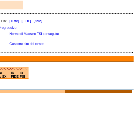
 Elo:
[Tutte]
[FIDE]
[Italia]
Progressivo
Norme di Maestro FSI conseguite
Gestione sito del torneo
o
ID
ID
c
SX
FIDE
FSI