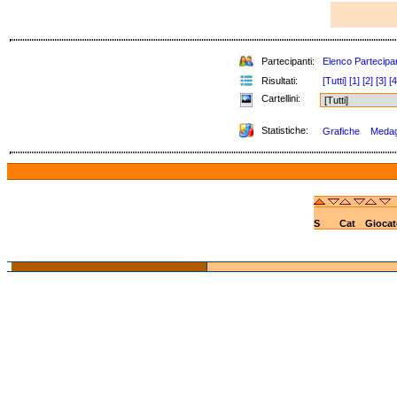
Partecipanti:
Elenco Partecipan
Risultati:
[Tutti]
[1]
[2]
[3]
[4
Cartellini:
Statistiche:
Grafiche
Medagl
S
Cat
Giocat