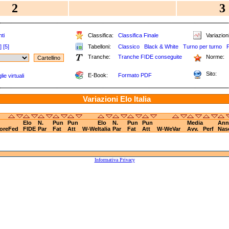
2
3
ti
Classifica:
Classifica Finale
Variazioni
]
[5]
Tabelloni:
Classico
Black & White
Turno per turno
Tranche:
Tranche FIDE conseguite
Norme:
Sito:
E-Book:
Formato PDF
ie virtuali
Variazioni Elo Italia
Elo
N.
Pun
Pun
Elo
N.
Pun
Pun
Media
Ann
ore
Fed
FIDE
Par
Fat
Att
W-We
Italia
Par
Fat
Att
W-We
Var
Avv.
Perf
Nas
Informativa Privacy