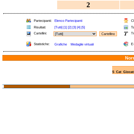
2
Partecipanti:
Elenco Partecipanti
Cl
Risultati:
[Tutti]
[1]
[2]
[3]
[4]
[5]
Ta
Cartellini:
Tr
Statistiche:
E-
Grafiche
Medaglie virtuali
Nor
S
Cat
Giocat