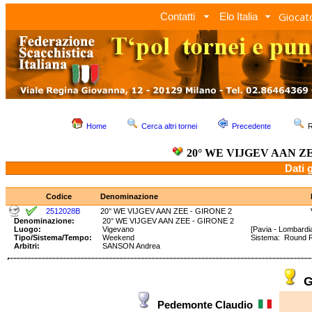
Giocato
Contatti
Elo Italia
Home
Cerca altri tornei
Precedente
R
20° WE VIJGEV AAN ZE
Dati 
Codice
Denominazione
2512028B
20° WE VIJGEV AAN ZEE - GIRONE 2
Denominazione:
20° WE VIJGEV AAN ZEE - GIRONE 2
Luogo:
Vigevano
[Pavia - Lombardi
Tipo/Sistema/Tempo:
Weekend
Sistema: Round 
Arbitri:
SANSON Andrea
G
Pedemonte Claudio