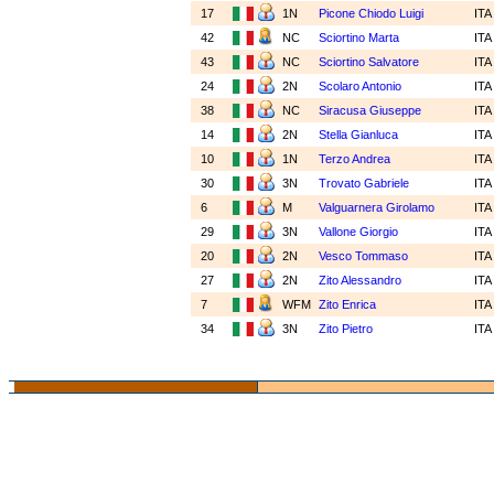
17
1N
Picone Chiodo Luigi
IT
42
NC
Sciortino Marta
IT
43
NC
Sciortino Salvatore
IT
24
2N
Scolaro Antonio
IT
38
NC
Siracusa Giuseppe
IT
14
2N
Stella Gianluca
IT
10
1N
Terzo Andrea
IT
30
3N
Trovato Gabriele
IT
6
M
Valguarnera Girolamo
IT
29
3N
Vallone Giorgio
IT
20
2N
Vesco Tommaso
IT
27
2N
Zito Alessandro
IT
7
WFM
Zito Enrica
IT
34
3N
Zito Pietro
IT