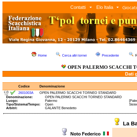
Giocato
Contatti
Elo Italia
Home
Cerca altri tornei
Precedente
R
OPEN PALERMO SCACCHI 
Dati 
Codice
Denominazione
2601003A
OPEN PALERMO SCACCHI TORNEO STANDARD
Denominazione:
OPEN PALERMO SCACCHI TORNEO STANDARD
Luogo:
Palermo
[Pale
Tipo/Sistema/Tempo:
Open
Sist
Arbitri:
GALANTE Benedetto
La B
Noto Federico