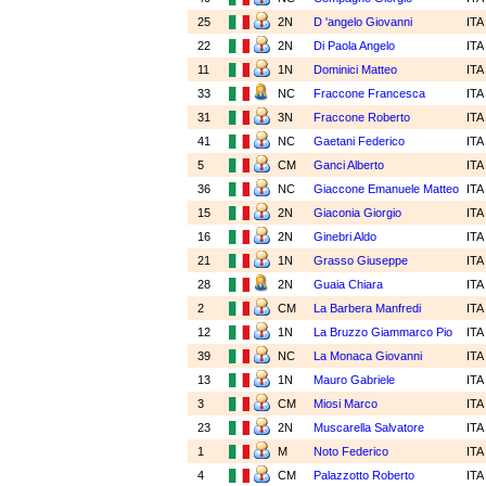
25
2N
D 'angelo Giovanni
IT
22
2N
Di Paola Angelo
IT
11
1N
Dominici Matteo
IT
33
NC
Fraccone Francesca
IT
31
3N
Fraccone Roberto
IT
41
NC
Gaetani Federico
IT
5
CM
Ganci Alberto
IT
36
NC
Giaccone Emanuele Matteo
IT
15
2N
Giaconia Giorgio
IT
16
2N
Ginebri Aldo
IT
21
1N
Grasso Giuseppe
IT
28
2N
Guaia Chiara
IT
2
CM
La Barbera Manfredi
IT
12
1N
La Bruzzo Giammarco Pio
IT
39
NC
La Monaca Giovanni
IT
13
1N
Mauro Gabriele
IT
3
CM
Miosi Marco
IT
23
2N
Muscarella Salvatore
IT
1
M
Noto Federico
IT
4
CM
Palazzotto Roberto
IT