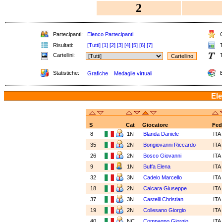
2
Partecipanti:
Elenco Partecipanti
C
Risultati:
[Tutti]
[1]
[2]
[3]
[4]
[5]
[6]
[7]
T
Cartellini:
T
Statistiche:
E
Grafiche
Medaglie virtuali
Ele
S
Cat
Giocatore
Fed
8
1N
Blanda Daniele
IT
35
2N
Bongiovanni Riccardo
IT
26
2N
Bosco Giovanni
IT
9
1N
Buffa Elena
IT
32
3N
Cadelo Marcello
IT
18
2N
Calcara Giuseppe
IT
37
3N
Castelli Christian
IT
19
2N
Collesano Giorgio
IT
40
NC
Compagno Giorgio
IT