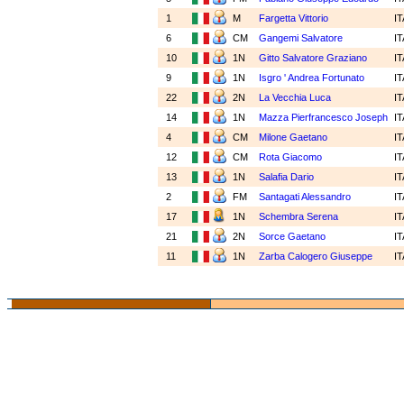
1
M
Fargetta Vittorio
I
6
CM
Gangemi Salvatore
I
10
1N
Gitto Salvatore Graziano
I
9
1N
Isgro ' Andrea Fortunato
I
22
2N
La Vecchia Luca
I
14
1N
Mazza Pierfrancesco Joseph
I
4
CM
Milone Gaetano
I
12
CM
Rota Giacomo
I
13
1N
Salafia Dario
I
2
FM
Santagati Alessandro
I
17
1N
Schembra Serena
I
21
2N
Sorce Gaetano
I
11
1N
Zarba Calogero Giuseppe
I