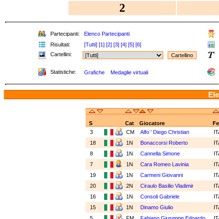
2
Partecipanti:
Elenco Partecipanti
Risultati:
[Tutti]
[1]
[2]
[3]
[4]
[5]
[6]
Cartellini:
Statistiche:
Grafiche
Medaglie virtuali
Ele
S
Cat
Giocatore
Fe
3
CM
Alfo ' Diego Christian
I
18
1N
Bonaccorsi Roberto
I
8
1N
Cannella Simone
I
7
1N
Cara Romeo Lavinia
I
19
1N
Carmeni Giovanni
I
20
2N
Ciraulo Basilio Vladimir
I
16
1N
Consoli Gabriele
I
15
1N
Dinamo Giulio
I
5
FM
Fabiano Giuseppe Edoardo
I