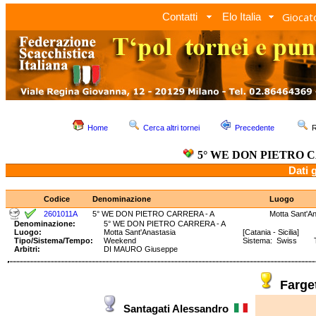
Giocato
Contatti
Elo Italia
Home
Cerca altri tornei
Precedente
R
5° WE DON PIETRO C
Dati 
Codice
Denominazione
Luogo
2601011A
5° WE DON PIETRO CARRERA - A
Motta Sant'A
Denominazione:
5° WE DON PIETRO CARRERA - A
Luogo:
Motta Sant'Anastasia
[Catania - Sicilia]
Tipo/Sistema/Tempo:
Weekend
Sistema: Swiss Te
Arbitri:
DI MAURO Giuseppe
Farge
Santagati Alessandro