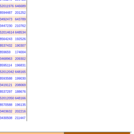
52011976
646689
8594487
201252
3492473
643789
3447230
210762
52014614
648534
8564243
192526
8537432
190307
859659
174004
3468963
209302
8595114
196831
52012042
648165
8593588
199030
3419121
208069
8537297
188676
52012050
648166
8570588
196135
3403632
202216
3430508
211447