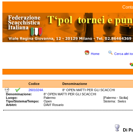
Conta
Home
Cerca altri to
Codice
Denominazione
2601024A
8° OPEN MATTI PER GLI SCACCHI
Denominazione:
8° OPEN MATTI PER GLI SCACCHI
Luogo:
Palermo
[Palermo - Sicilia]
Tipo/Sistema/Tempo:
Open
Sistema: Swiss T
Arbitri:
DAVI' Rosario
Di P