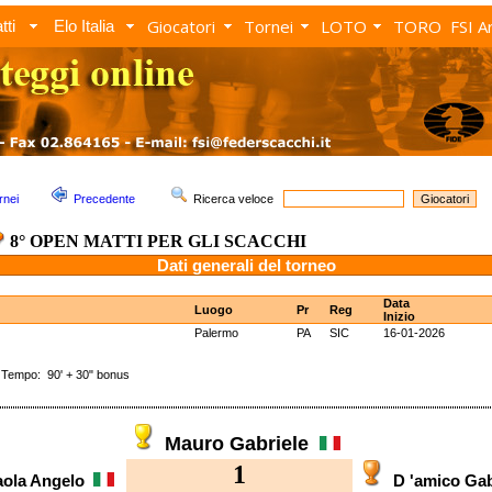
Giocatori
Tornei
LOTO
TORO
FSI A
tti
Elo Italia
rnei
Precedente
Ricerca veloce
8° OPEN MATTI PER GLI SCACCHI
Dati generali del torneo
Data
Luogo
Pr
Reg
Inizio
Palermo
PA
SIC
16-01-2026
empo: 90' + 30" bonus
Mauro Gabriele
1
aola Angelo
D 'amico Ga