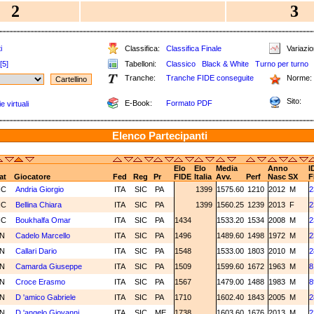
2
3
i
Classifica:
Classifica Finale
Variazion
[5]
Tabelloni:
Classico
Black & White
Turno per turno
Tranche:
Tranche FIDE conseguite
Norme:
Sito:
E-Book:
Formato PDF
e virtuali
Elenco Partecipanti
Elo
Elo
Media
Anno
I
at
Giocatore
Fed
Reg
Pr
FIDE
Italia
Avv.
Perf
Nasc
SX
F
NC
Andria Giorgio
ITA
SIC
PA
1399
1575.60
1210
2012
M
2
NC
Bellina Chiara
ITA
SIC
PA
1399
1560.25
1239
2013
F
2
NC
Boukhalfa Omar
ITA
SIC
PA
1434
1533.20
1534
2008
M
2
3N
Cadelo Marcello
ITA
SIC
PA
1496
1489.60
1498
1972
M
2
2N
Callari Dario
ITA
SIC
PA
1548
1533.00
1803
2010
M
2
2N
Camarda Giuseppe
ITA
SIC
PA
1509
1599.60
1672
1963
M
8
3N
Croce Erasmo
ITA
SIC
PA
1567
1479.00
1488
1983
M
8
2N
D 'amico Gabriele
ITA
SIC
PA
1710
1602.40
1843
2005
M
2
2N
D 'angelo Giovanni
ITA
SIC
ME
1738
1603.60
1676
2013
M
2