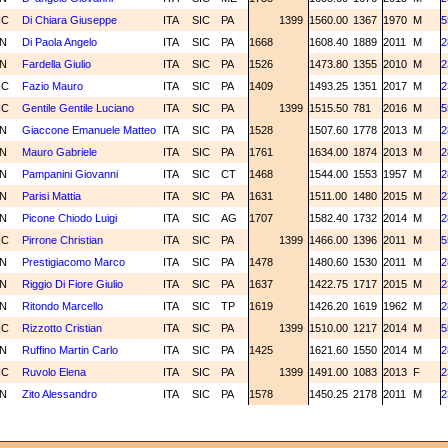
NC
Di Chiara Giuseppe
ITA
SIC
PA
1399
1560.00
1367
1970
M
5
2N
Di Paola Angelo
ITA
SIC
PA
1668
1608.40
1889
2011
M
2
3N
Fardella Giulio
ITA
SIC
PA
1526
1473.80
1355
2010
M
2
NC
Fazio Mauro
ITA
SIC
PA
1409
1493.25
1351
2017
M
2
NC
Gentile Gentile Luciano
ITA
SIC
PA
1399
1515.50
781
2016
M
5
3N
Giaccone Emanuele Matteo
ITA
SIC
PA
1528
1507.60
1778
2013
M
2
1N
Mauro Gabriele
ITA
SIC
PA
1761
1634.00
1874
2013
M
2
3N
Pampanini Giovanni
ITA
SIC
CT
1468
1544.00
1553
1957
M
2
2N
Parisi Mattia
ITA
SIC
PA
1631
1511.00
1480
2015
M
2
1N
Picone Chiodo Luigi
ITA
SIC
AG
1707
1582.40
1732
2014
M
2
NC
Pirrone Christian
ITA
SIC
PA
1399
1466.00
1396
2011
M
5
3N
Prestigiacomo Marco
ITA
SIC
PA
1478
1480.60
1530
2011
M
2
2N
Riggio Di Fiore Giulio
ITA
SIC
PA
1637
1422.75
1717
2015
M
2
2N
Ritondo Marcello
ITA
SIC
TP
1619
1426.20
1619
1962
M
2
NC
Rizzotto Cristian
ITA
SIC
PA
1399
1510.00
1217
2014
M
5
3N
Ruffino Martin Carlo
ITA
SIC
PA
1425
1621.60
1550
2014
M
2
NC
Ruvolo Elena
ITA
SIC
PA
1399
1491.00
1083
2013
F
2
2N
Zito Alessandro
ITA
SIC
PA
1578
1450.25
2178
2011
M
2