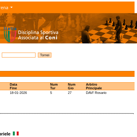
rena
Data
Num
Num
Arbitro
Fine
Tur
Gio
Principale
18-01-2026
5
27
DAVI' Rosario
briele