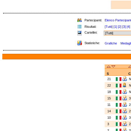
Partecipanti:
Elenco Partecipant
Risultati:
[Tutti]
[1]
[2]
[3]
[4]
Cartellini:
Statistiche:
Grafiche
Medagli
S
C
21
22
18
15
11
14
10
3
2