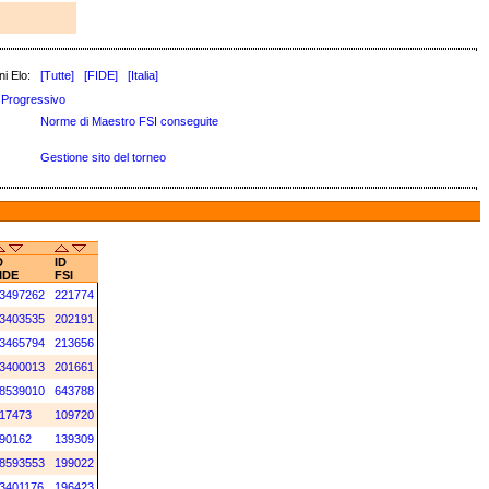
i Elo:
[Tutte]
[FIDE]
[Italia]
Progressivo
Norme di Maestro FSI conseguite
Gestione sito del torneo
D
ID
IDE
FSI
3497262
221774
3403535
202191
3465794
213656
3400013
201661
8539010
643788
17473
109720
90162
139309
8593553
199022
3401176
196423