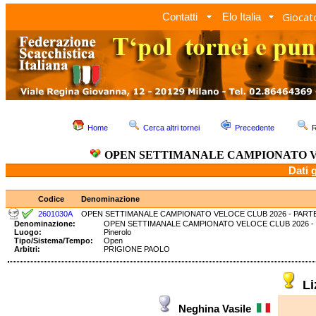
Giocato
Contatti
Elo Italia
Home
Cerca altri tornei
Precedente
R
OPEN SETTIMANALE CAMPIONATO VE
Dati 
Codice
Denominazione
2601030A
OPEN SETTIMANALE CAMPIONATO VELOCE CLUB 2026 - PARTE
Denominazione:
OPEN SETTIMANALE CAMPIONATO VELOCE CLUB 2026
Luogo:
Pinerolo
Tipo/Sistema/Tempo:
Open
Arbitri:
PRIGIONE PAOLO
Li
Neghina Vasile