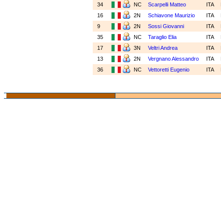
34
NC
Scarpelli Matteo
ITA
16
2N
Schiavone Maurizio
ITA
9
2N
Sossi Giovanni
ITA
35
NC
Taraglio Elia
ITA
17
3N
Veltri Andrea
ITA
13
2N
Vergnano Alessandro
ITA
36
NC
Vettoretti Eugenio
ITA