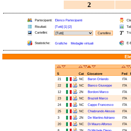
2
Partecipanti:
Elenco Partecipanti
Cla
Risultati:
[Tutti]
[1]
[2]
Tab
Cartellini:
Tra
Statistiche:
E-B
Grafiche
Medaglie virtuali
Ele
S
Cat
Giocatore
Fed
21
NC
Baron Orlando
ITA
22
NC
Bianco Giuseppe
ITA
12
2N
Bordoni Marco
ITA
23
NC
Brazioli Marco
ITA
24
NC
Cappo Francesco
ITA
25
NC
Chiabrando Alessio
ITA
3
2N
De Martino Adriano
ITA
20
NC
Di Mauro Alfonso
ITA
8
2N
Di Michele Diego
ITA