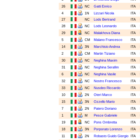
26
NC
Gatti Enrico
ITA
4
1N
Lizzari Nicola
ITA
27
NC
Lods Bertrand
ITA
28
NC
Lods Leonardo
ITA
29
NC
Malakhova Diana
ITA
5
CM
Malano Francesco
ITA
14
3N
Marchisio Andrea
ITA
2
CM
Martin Tiziano
ITA
30
NC
Neghina Maxim
ITA
31
NC
Neghina Serafim
ITA
6
NC
Neghina Vasile
ITA
32
NC
Nostro Francesco
ITA
33
NC
Nusdeo Riccardo
ITA
10
2N
Oteri Marco
ITA
15
3N
Ozzello Mario
ITA
7
2N
Patero Doriano
ITA
1
M
Pesce Gabriele
ITA
19
NC
Pons Ombretta
ITA
18
3N
Porporato Lorenzo
ITA
11
2N
Robasto Guido Giorgio
ITA