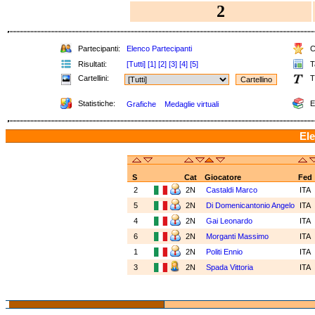
2
Partecipanti:
Elenco Partecipanti
Cl
Risultati:
[Tutti]
[1]
[2]
[3]
[4]
[5]
Ta
Cartellini:
T
Statistiche:
E
Grafiche
Medaglie virtuali
Ele
S
Cat
Giocatore
Fed
2
2N
Castaldi Marco
ITA
5
2N
Di Domenicantonio Angelo
ITA
4
2N
Gai Leonardo
ITA
6
2N
Morganti Massimo
ITA
1
2N
Politi Ennio
ITA
3
2N
Spada Vittoria
ITA