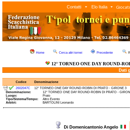
Giocato
Contatti
Elo Italia
Home
Cerca altri tornei
Precedente
R
12° TORNEO ONE DAY ROUND-ROBI
Dati 
Codice
Denominazione
2602047C
12° TORNEO ONE DAY ROUND-ROBIN DI PRATO - GIRONE 3
Denominazione:
12° TORNEO ONE DAY ROUND-ROBIN DI PRATO - GI
Luogo:
Prato
Tipo/Sistema/Tempo:
Altro Evento
Arbitri:
BARTOLINI Leonardo
Di Domenicantonio Angelo