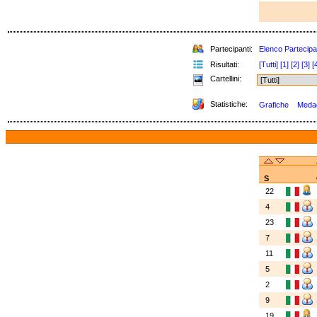
Partecipanti:
Elenco Partecipa
Risultati:
[Tutti]
[1]
[2]
[3]
[
Cartellini:
Statistiche:
Grafiche
Medagl
S
22
4
23
7
11
5
2
9
19