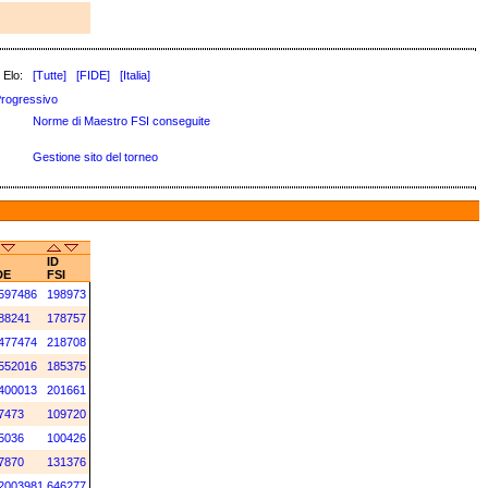
 Elo:
[Tutte]
[FIDE]
[Italia]
rogressivo
Norme di Maestro FSI conseguite
Gestione sito del torneo
ID
DE
FSI
597486
198973
88241
178757
477474
218708
552016
185375
400013
201661
7473
109720
5036
100426
7870
131376
2003981
646277