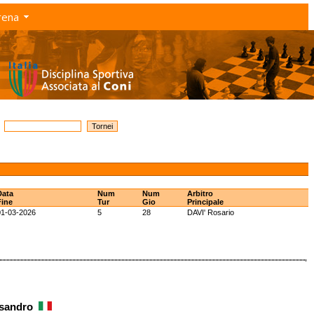
rena
Data
Num
Num
Arbitro
Fine
Tur
Gio
Principale
01-03-2026
5
28
DAVI' Rosario
ssandro