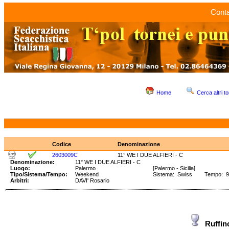
Conta
Home
Cerca altri to
Codice
Denominazione
2603009C
11° WE I DUE ALFIERI - C
Denominazione:
11° WE I DUE ALFIERI - C
Luogo:
Palermo
[Palermo - Sicilia]
Tipo/Sistema/Tempo:
Weekend
Sistema: Swiss Tempo: 90'
Arbitri:
DAVI' Rosario
Ruffin