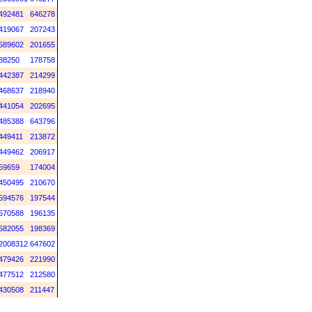
492481
646278
419067
207243
589602
201655
88250
178758
442387
214299
468637
218940
441054
202695
485388
643796
449411
213872
449462
206917
59659
174004
450495
210670
594576
197544
570588
196135
582055
198369
2008312
647602
479426
221990
477512
212580
430508
211447