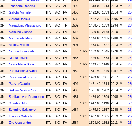
3N
Fraccone Roberto
ITA
SIC
AG
1490
1518.00
1613
2013
M
23
NC
Galioto Michele
ITA
SIC
PA
1455
1492.60
1533
2014
M
23
3N
Geraci Daniele
ITA
SIC
PA
1532
1482.20
1555
2005
M
28
2N
Magaddino Alessandro
ITA
SIC
TP
1502
1458.40
1539
1994
M
28
3N
Mancino Glenda
ITA
SIC
PA
1513
1500.80
2178
2010
F
23
3N
Mazzarella Mauro
ITA
SIC
PA
1509
1446.60
1455
1988
M
23
NC
Modica Antonio
ITA
SIC
PA
1491
1473.80
1627
2013
M
23
NC
Nicosia Emanuele
ITA
SIC
PA
1399
1452.00
1345
1976
M
23
NC
Nicosia Marco
ITA
SIC
PA
1463
1426.50
1578
2016
M
23
NC
Niotta Maria Sofia
ITA
SIC
PA
1399
1449.40
1140
2014
F
23
3N
Pampanini Giovanni
ITA
SIC
CT
1450
1511.60
1440
1957
M
28
NC
Piacentino Azzurra
ITA
SIC
PA
1399
1429.60
708
2017
F
23
3N
Piazza Claudio
ITA
SIC
PA
1494
1461.40
1614
2012
M
28
3N
Ruffino Martin Carlo
ITA
SIC
PA
1496
1501.80
1782
2014
M
28
3N
Schillaci Ivan Francesco
ITA
SIC
PA
1481
1486.00
1599
2008
M
28
NC
Sciortino Marta
ITA
SIC
PA
1399
1447.00
1190
2014
F
55
NC
Sciortino Salvatore
ITA
SIC
PA
1484
1475.80
1557
1988
M
23
NC
Trapani Gabriele
ITA
SIC
PA
1399
1497.80
1305
2013
M
23
2N
Zito Alessandro
ITA
SIC
PA
1584
1503.00
1652
2011
M
23