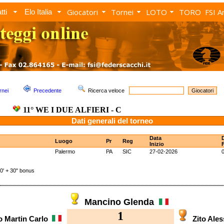
Giocatori
Tornei
LOTO
TORO
FSI A
tti
Elo Italia
rnei
Precedente
Ricerca veloce
11° WE I DUE ALFIERI - C
Dati generali del torneo
Data
Luogo
Pr
Reg
Inizio
Palermo
PA
SIC
27-02-2026
 + 30" bonus
Mancino Glenda
1
o Martin Carlo
Zito Ale