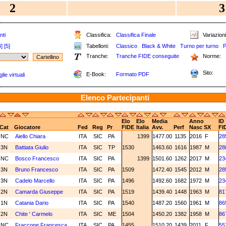
2
3
nti
Classifica:
Classifica Finale
Variazioni
4]
[5]
Tabelloni:
Classico
Black & White
Turno per turno
P
Tranche:
Tranche FIDE conseguite
Norme:
Sito:
E-Book:
Formato PDF
ie virtuali
Elenco Partecipanti
Elo
Elo
Media
Anno
ID
Cat
Giocatore
Fed
Reg
Pr
FIDE
Italia
Avv.
Perf
Nasc
SX
FI
NC
Aiello Chiara
ITA
SIC
PA
1399
1477.00
1135
2016
F
28
3N
Battiata Giulio
ITA
SIC
TP
1530
1463.60
1616
1987
M
28
NC
Bosco Francesco
ITA
SIC
PA
1399
1501.60
1262
2017
M
23
3N
Bruno Francesco
ITA
SIC
PA
1509
1472.40
1545
2012
M
28
3N
Cadelo Marcello
ITA
SIC
PA
1496
1492.60
1682
1972
M
23
2N
Camarda Giuseppe
ITA
SIC
PA
1519
1439.40
1448
1963
M
81
1N
Catania Dario
ITA
SIC
PA
1540
1487.20
1560
1961
M
86
2N
Chite ' Carmelo
ITA
SIC
ME
1504
1450.20
1382
1958
M
86
NC
Fraccone Francesca
ITA
SIC
PA
1455
1510.20
1439
2011
F
55