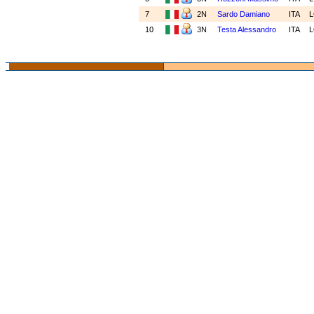
7
2N
Sardo Damiano
ITA
10
3N
Testa Alessandro
ITA