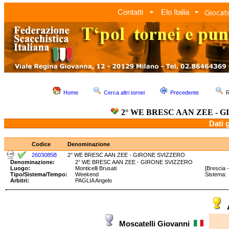
Giocato
Contatti
Elo Italia
Home
Cerca altri tornei
Precedente
R
2° WE BRESC AAN ZEE - 
Dati 
Codice
Denominazione
2603085B
2° WE BRESC AAN ZEE - GIRONE SVIZZERO
Denominazione:
2° WE BRESC AAN ZEE - GIRONE SVIZZERO
Luogo:
Monticelli Brusati
[Brescia 
Tipo/Sistema/Tempo:
Weekend
Sistema
Arbitri:
PAGLIA Angelo
Moscatelli Giovanni