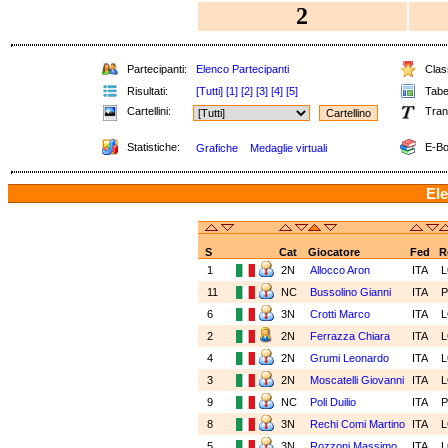
2
Partecipanti:
Elenco Partecipanti
Class
Risultati:
[Tutti]
[1]
[2]
[3]
[4]
[5]
Tabel
Cartellini:
Tran
Statistiche:
E-Bo
Grafiche
Medaglie virtuali
Ele
S
Cat
Giocatore
Fed
R
1
2N
Allocco Aron
ITA
11
NC
Bussolino Gianni
ITA
P
6
3N
Crotti Marco
ITA
2
2N
Ferrazza Chiara
ITA
4
2N
Grumi Leonardo
ITA
3
2N
Moscatelli Giovanni
ITA
9
NC
Poli Duilio
ITA
P
8
3N
Rechi Comi Martino
ITA
5
3N
Rozzoni Massimo
ITA