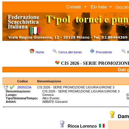
Giocato
Contatti
Elo Italia
Home
Cerca altri tornei
Precedente
R
CIS 2026 - SERIE PROMOZION
Dati 
Codice
Denominazione
2605023A
CIS 2026 - SERIE PROMOZIONE LIGURIA GIRONE 3
Denominazione:
CIS 2026 - SERIE PROMOZIONE LIGURIA GIRONE 3
Luogo:
Genova
[
Tipo/Sistema/Tempo:
Altro Evento
S
Arbitri:
ABBATE Giovanni
Dami
Ricca Lorenzo