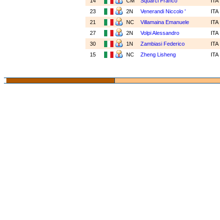
14
CM
Squarci Franco
ITA
23
2N
Venerandi Niccolo '
ITA
21
NC
Villamaina Emanuele
ITA
27
2N
Volpi Alessandro
ITA
30
1N
Zambiasi Federico
ITA
15
NC
Zheng Lisheng
ITA