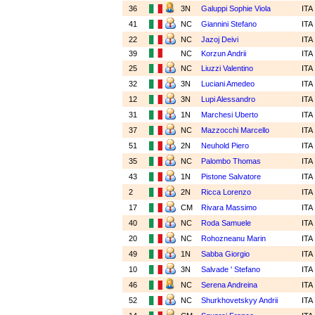
36
3N
Galuppi Sophie Viola
ITA
41
NC
Giannini Stefano
ITA
22
NC
Jazoj Deivi
ITA
39
NC
Korzun Andrii
ITA
25
NC
Liuzzi Valentino
ITA
32
3N
Luciani Amedeo
ITA
12
3N
Lupi Alessandro
ITA
31
1N
Marchesi Uberto
ITA
37
NC
Mazzocchi Marcello
ITA
51
2N
Neuhold Piero
ITA
35
NC
Palombo Thomas
ITA
43
1N
Pistone Salvatore
ITA
2
2N
Ricca Lorenzo
ITA
17
CM
Rivara Massimo
ITA
40
NC
Roda Samuele
ITA
20
NC
Rohozneanu Marin
ITA
49
1N
Sabba Giorgio
ITA
10
3N
Salvade ' Stefano
ITA
46
NC
Serena Andreina
ITA
52
NC
Shurkhovetskyy Andrii
ITA