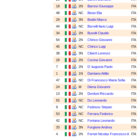
18
2N
Barresi Giuseppe
ITA
48
NC
Besio Elia
ITA
29
3N
Bodini Marco
ITA
44
NC
Borrelli Ilario Luigi
ITA
34
2N
Buselli Claudio
ITA
54
2N
Chirico Giovanni
ITA
45
NC
Chirico Luigi
ITA
38
3N
Ciberti Lorenzo
ITA
28
2N
Cocina Giovanni
ITA
7
2N
D 'augusta Paolo
ITA
1
1N
Damiano Attilio
ITA
47
NC
Di Francesco Maria Sofia
ITA
24
M
Diena Giovanni
ITA
13
2N
Dordoni Riccardo
ITA
55
NC
Du Leonardo
ITA
9
NC
Fedosov Stepan
ITA
53
NC
Ferrara Federico
ITA
42
NC
Fontana Leonardo
ITA
33
3N
Forgione Andrea
ITA
4
2N
Fornet Nicolas Francesco A
ITA