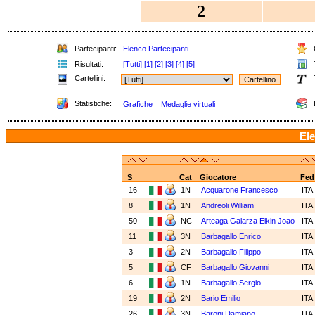
2
Partecipanti:
Elenco Partecipanti
C
Risultati:
[Tutti]
[1]
[2]
[3]
[4]
[5]
T
Cartellini:
Statistiche:
Grafiche
Medaglie virtuali
Ele
S
Cat
Giocatore
Fed
16
1N
Acquarone Francesco
ITA
8
1N
Andreoli William
ITA
50
NC
Arteaga Galarza Elkin Joao
ITA
11
3N
Barbagallo Enrico
ITA
3
2N
Barbagallo Filippo
ITA
5
CF
Barbagallo Giovanni
ITA
6
1N
Barbagallo Sergio
ITA
19
2N
Bario Emilio
ITA
26
3N
Baroni Damiano
ITA