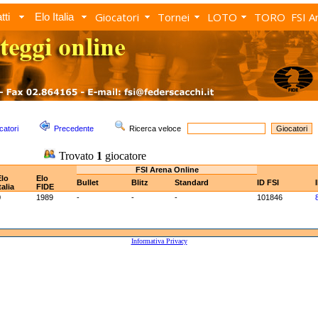
Giocatori
Tornei
LOTO
TORO
FSI A
tti
Elo Italia
catori
Precedente
Ricerca veloce
Trovato
1
giocatore
FSI Arena Online
Elo
Elo
Bullet
Blitz
Standard
ID FSI
talia
FIDE
0
1989
-
-
-
101846
Informativa Privacy