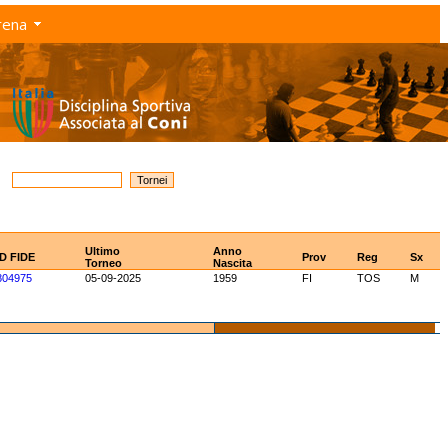
rena
Ultimo
Anno
ID FIDE
Prov
Reg
Sx
Torneo
Nascita
804975
05-09-2025
1959
FI
TOS
M