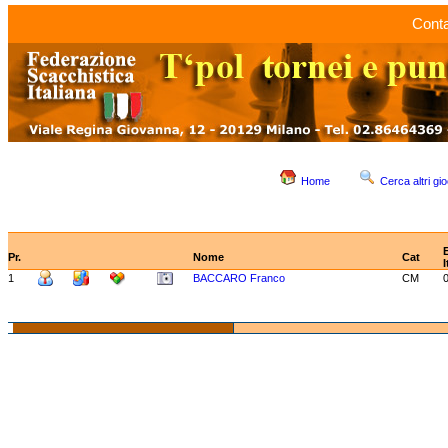
Conta
Home
Cerca altri gio
Pr.
Nome
Cat
I
1
BACCARO Franco
CM