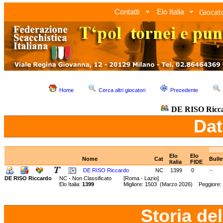
Giocato
Contatti
Elo Italia
Home
Cerca altri giocatori
Precedente
DE RISO Ricc
Dat
Elo
Elo
Nome
Cat
Bull
Italia
FIDE
DE RISO Riccardo
NC
1399
0
-
DE RISO Riccardo
NC - Non Classificato
[Roma - Lazio]
Elo Italia:
1399
Migliore: 1503 (Marzo 2026) Peggiore:
Storia de