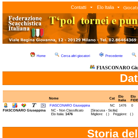
Giocato
Contatti
Elo Italia
Home
Cerca altri giocatori
Precedente
FIASCONARO Giu
Dat
Elo
Elo
Nome
Cat
Italia
FID
FIASCONARO Giuseppina
NC
1476
0
FIASCONARO Giuseppina
NC - Non Classificato
[Siracusa - Sicilia]
Elo Italia:
1476
Migliore: ( ) Peggiore: ( )
Storia de