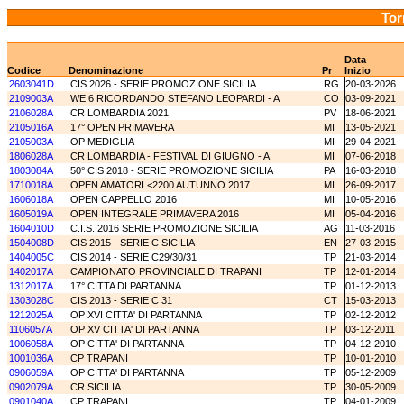
Tor
Data
Codice
Denominazione
Pr
Inizio
2603041D
CIS 2026 - SERIE PROMOZIONE SICILIA
RG
20-03-2026
2109003A
WE 6 RICORDANDO STEFANO LEOPARDI - A
CO
03-09-2021
2106028A
CR LOMBARDIA 2021
PV
18-06-2021
2105016A
17° OPEN PRIMAVERA
MI
13-05-2021
2105003A
OP MEDIGLIA
MI
29-04-2021
1806028A
CR LOMBARDIA - FESTIVAL DI GIUGNO - A
MI
07-06-2018
1803084A
50° CIS 2018 - SERIE PROMOZIONE SICILIA
PA
16-03-2018
1710018A
OPEN AMATORI <2200 AUTUNNO 2017
MI
26-09-2017
1606018A
OPEN CAPPELLO 2016
MI
10-05-2016
1605019A
OPEN INTEGRALE PRIMAVERA 2016
MI
05-04-2016
1604010D
C.I.S. 2016 SERIE PROMOZIONE SICILIA
AG
11-03-2016
1504008D
CIS 2015 - SERIE C SICILIA
EN
27-03-2015
1404005C
CIS 2014 - SERIE C29/30/31
TP
21-03-2014
1402017A
CAMPIONATO PROVINCIALE DI TRAPANI
TP
12-01-2014
1312017A
17° CITTA DI PARTANNA
TP
01-12-2013
1303028C
CIS 2013 - SERIE C 31
CT
15-03-2013
1212025A
OP XVI CITTA' DI PARTANNA
TP
02-12-2012
1106057A
OP XV CITTA' DI PARTANNA
TP
03-12-2011
1006058A
OP CITTA' DI PARTANNA
TP
04-12-2010
1001036A
CP TRAPANI
TP
10-01-2010
0906059A
OP CITTA' DI PARTANNA
TP
05-12-2009
0902079A
CR SICILIA
TP
30-05-2009
0901040A
CP TRAPANI
TP
04-01-2009