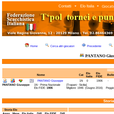
Giocato
Contatti
Elo Italia
Home
Cerca altri giocatori
Precedente
PANTANO Gius
Elo
Elo
Nome
Cat
Bull
Italia
FIDE
PANTANO Giuseppe
1N
0
1906
-
PANTANO Giuseppe
1N - Prima Nazionale
[Trapani - Sicilia]
Elo FIDE:
1906
Migliore: 1946 (Giugno 2016) Peggio
Storia
Storia Elo
Anno
Mese
Elo Italia
Diff.
Elo FIDE
Diff.