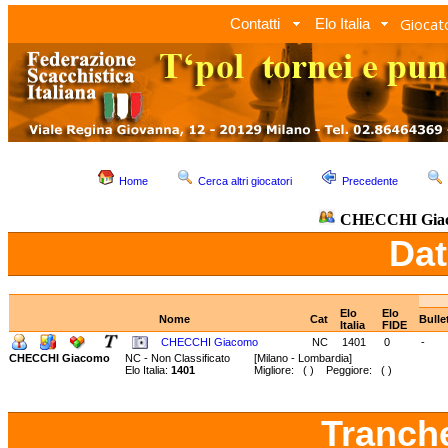
Giocato
Contatti
Elo Italia
Home
Cerca altri giocatori
Precedente
CHECCHI Gia
Dat
Elo
Elo
Nome
Cat
Bulle
Italia
FIDE
CHECCHI Giacomo
NC
1401
0
-
CHECCHI Giacomo
NC - Non Classificato
[Milano - Lombardia]
Elo Italia:
1401
Migliore: ( ) Peggiore: ( )
Tranch