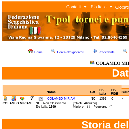
Giocato
Contatti
Elo Italia
Home
Cerca altri giocatori
Precedente
COLAMEO MI
Dat
Elo
Elo
Nome
Cat
Bull
Italia
FIDE
COLAMEO MIRIAM
NC
1399
0
-
COLAMEO MIRIAM
NC - Non Classificato
[Chieti - Abruzzo]
Elo Italia:
1399
Migliore: ( ) Peggiore: ( )
Storia de