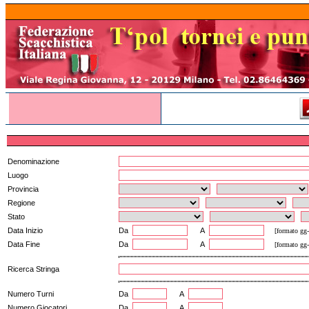
Denominazione
Luogo
Provincia
Regione
Stato
Data Inizio
Da
A
[formato gg-
Data Fine
Da
A
[formato gg-
Ricerca Stringa
Numero Turni
Da
A
Numero Giocatori
Da
A