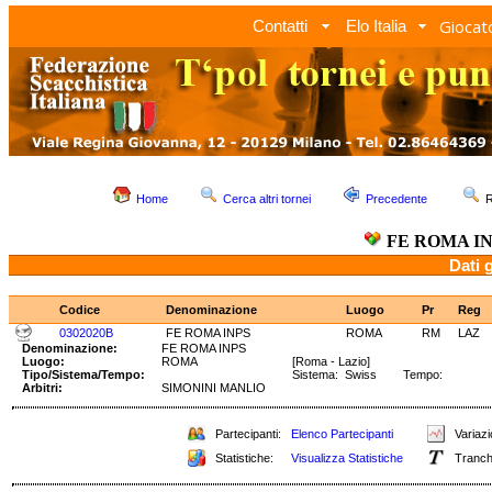
Giocato
Contatti
Elo Italia
Home
Cerca altri tornei
Precedente
R
FE ROMA I
Dati 
Codice
Denominazione
Luogo
Pr
Reg
0302020B
FE ROMA INPS
ROMA
RM
LAZ
Denominazione:
FE ROMA INPS
Luogo:
ROMA
[Roma - Lazio]
Tipo/Sistema/Tempo:
Sistema: Swiss Tempo:
Arbitri:
SIMONINI MANLIO
Partecipanti:
Elenco Partecipanti
Variazi
Statistiche:
Visualizza Statistiche
Tranch