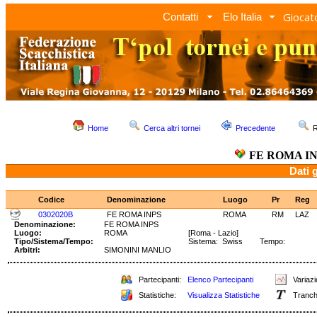
Giocato
Contatti
Elo Italia
Home
Cerca altri tornei
Precedente
R
FE ROMA I
Dati 
Codice
Denominazione
Luogo
Pr
Reg
0302020B
FE ROMA INPS
ROMA
RM
LAZ
Denominazione:
FE ROMA INPS
Luogo:
ROMA
[Roma - Lazio]
Tipo/Sistema/Tempo:
Sistema: Swiss Tempo:
Arbitri:
SIMONINI MANLIO
Partecipanti:
Elenco Partecipanti
Variazi
Statistiche:
Visualizza Statistiche
Tranch