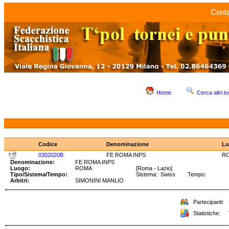
Conta
Home
Cerca altri to
Codice
Denominazione
Lu
0302020B
FE ROMA INPS
R
Denominazione:
FE ROMA INPS
Luogo:
ROMA
[Roma - Lazio]
Tipo/Sistema/Tempo:
Sistema: Swiss Tempo:
Arbitri:
SIMONINI MANLIO
Partecipanti:
Statistiche: