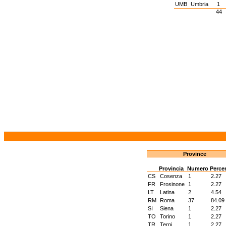
UMB
Umbria
1
44
Province
Provincia
Numero
Perce
CS
Cosenza
1
2.27
FR
Frosinone
1
2.27
LT
Latina
2
4.54
RM
Roma
37
84.09
SI
Siena
1
2.27
TO
Torino
1
2.27
TR
Terni
1
2.27