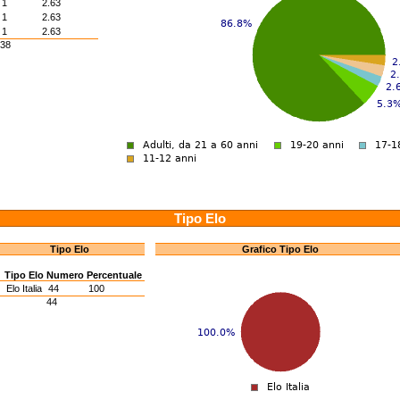
1
2.63
1
2.63
1
2.63
38
Tipo Elo
Tipo Elo
Grafico Tipo Elo
Tipo Elo
Numero
Percentuale
I
Elo Italia
44
100
44