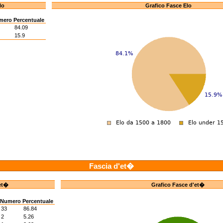
lo
Grafico Fasce Elo
mero
Percentuale
84.09
15.9
Fascia d'et�
et�
Grafico Fasce d'et�
Numero
Percentuale
33
86.84
2
5.26