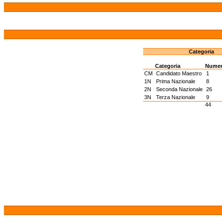
Categoria
Categoria
Nume
CM
Candidato Maestro
1
1N
Prima Nazionale
8
2N
Seconda Nazionale
26
3N
Terza Nazionale
9
44