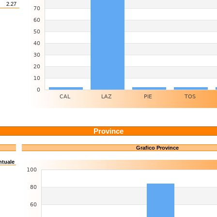
2.27
Province
Grafico Province
ntuale