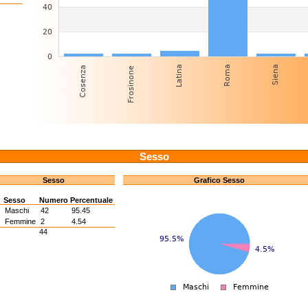
Sesso
Sesso
Grafico Sesso
Sesso
Numero
Percentuale
M
Maschi
42
95.45
F
Femmine
2
4.54
44