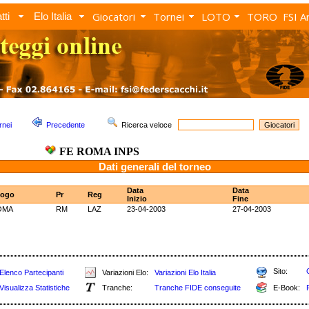
Giocatori
Tornei
LOTO
TORO
FSI A
tti
Elo Italia
rnei
Precedente
Ricerca veloce
FE ROMA INPS
Dati generali del torneo
Data
Data
ogo
Pr
Reg
Inizio
Fine
OMA
RM
LAZ
23-04-2003
27-04-2003
Sito:
Elenco Partecipanti
Variazioni Elo:
Variazioni Elo Italia
Visualizza Statistiche
Tranche:
Tranche FIDE conseguite
E-Book: