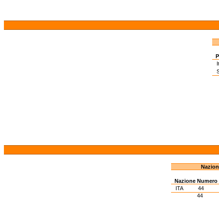
P
I
S
Nazion
Nazione
Numero
ITA
44
44