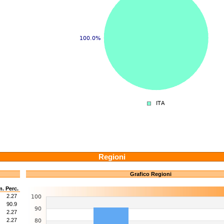
Regioni
Grafico Regioni
m.
Perc.
2.27
90.9
2.27
2.27