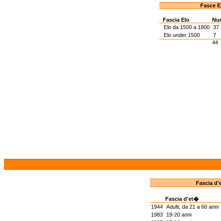
Fasce E
Fascia Elo
Nu
Elo da 1500 a 1800
37
Elo under 1500
7
44
Fascia d'
Fascia d'et�
1944
Adulti, da 21 a 60 anni
1983
19-20 anni