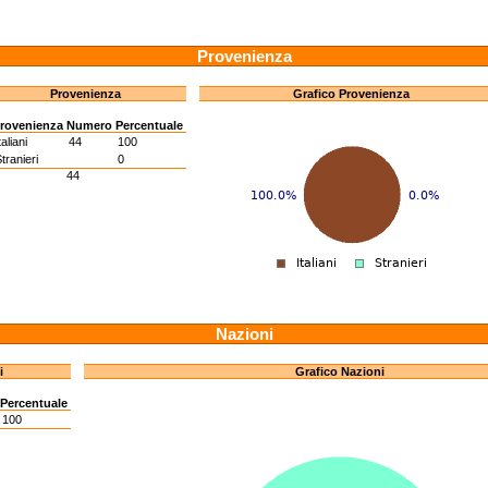
Provenienza
Provenienza
Grafico Provenienza
rovenienza
Numero
Percentuale
taliani
44
100
tranieri
0
44
Nazioni
i
Grafico Nazioni
Percentuale
100