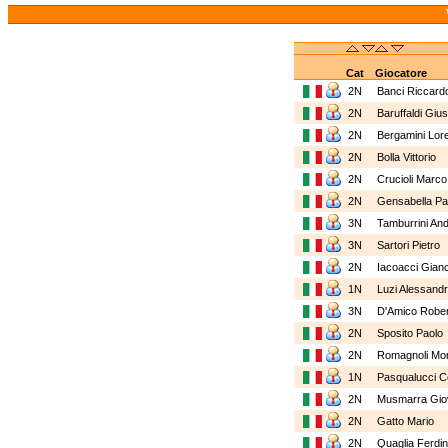
Cat
Giocatore
2N
Banci Riccar
2N
Baruffaldi Gi
2N
Bergamini Lo
2N
Bolla Vittorio
2N
Crucioli Marc
2N
Gensabella P
3N
Tamburrini A
3N
Sartori Pietro
2N
Iacoacci Gian
1N
Luzi Alessan
3N
D'Amico Robe
2N
Sposito Paol
2N
Romagnoli M
1N
Pasqualucci 
2N
Musmarra Gi
2N
Gatto Mario
2N
Quaglia Ferd