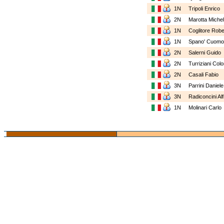
1N
Tripoli Enrico
2N
Marotta Mich
1N
Coglitore Rob
1N
Spano' Cuom
2N
Salerni Guido
2N
Turriziani Co
2N
Casali Fabio
3N
Parrini Daniel
3N
Radiconcini A
1N
Molinari Carl