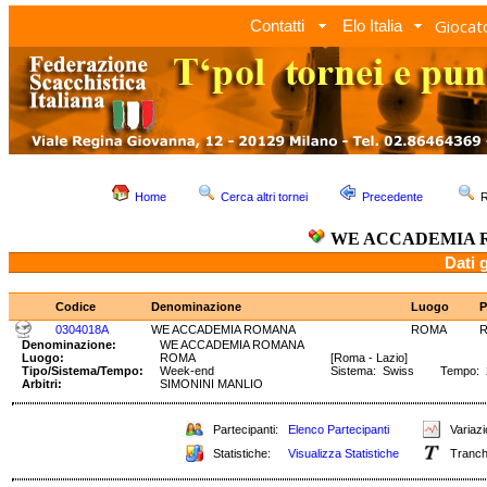
Giocato
Contatti
Elo Italia
Home
Cerca altri tornei
Precedente
R
WE ACCADEMIA
Dati 
Codice
Denominazione
Luogo
P
0304018A
WE ACCADEMIA ROMANA
ROMA
Denominazione:
WE ACCADEMIA ROMANA
Luogo:
ROMA
[Roma - Lazio]
Tipo/Sistema/Tempo:
Week-end
Sistema: Swiss Tempo: 2h
Arbitri:
SIMONINI MANLIO
Partecipanti:
Elenco Partecipanti
Variazi
Statistiche:
Visualizza Statistiche
Tranch