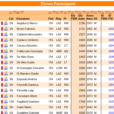
Elenco Partecipanti
Elo
Elo
Anno
ID
ID
Cat
Giocatore
Fed
Reg
Pr
FIDE
Italia
Nasc
SX
FIDE
FSI
2N
Angelucci Marco
ITA
LAZ
RM
1790
1957
M
1N
Bruno Fabrizio
ITA
LAZ
RM
1711
1961
M
115
3N
Calabrini Alessandro
ITA
LAZ
RM
1527
1940
M
102
2N
Carlacci Umberto
ITA
LAZ
RM
1600
1945
M
118
2N
Caruso Antonino
ITA
SIC
CT
1584
1959
M
100
3N
Collacciani Giuseppe
ITA
ABR
AQ
1440
1940
M
108
3N
De Meo Enea
ITA
LAZ
LT
1443
1990
M
119
2N
De Meo Guido
ITA
LAZ
LT
1618
1960
M
103
2N
Di Giuseppe Giovanni
ITA
LOM
MI
1600
1981
M
117
2N
Di Mambro Danilo
ITA
LAZ
RM
1600
1970
M
111
3N
Esposito Andrea
ITA
LAZ
RM
1500
1976
M
112
2N
Fanciulli Gianluca
ITA
LAZ
RM
1567
1973
M
105
2N
Ficorella Luigi
ITA
LAZ
RM
1564
1964
M
107
1N
Fossataro Mario
ITA
LAZ
FR
1678
1971
M
110
CM
Gagliardi Gaetano
ITA
LAZ
RM
1746
1953
M
104
2N
Gatto Mario
ITA
LAZ
FR
1327
1941
M
111
2N
Guglielmi Gabriele
ITA
MAR
AN
1630
1978
M
102