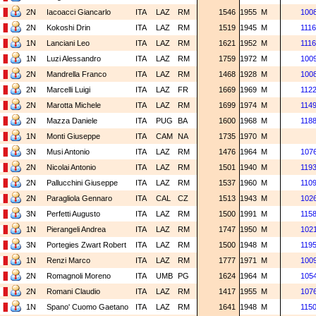
2N
Iacoacci Giancarlo
ITA
LAZ
RM
1546
1955
M
100
2N
Kokoshi Drin
ITA
LAZ
RM
1519
1945
M
111
1N
Lanciani Leo
ITA
LAZ
RM
1621
1952
M
111
1N
Luzi Alessandro
ITA
LAZ
RM
1759
1972
M
100
2N
Mandrella Franco
ITA
LAZ
RM
1468
1928
M
100
2N
Marcelli Luigi
ITA
LAZ
FR
1669
1969
M
112
2N
Marotta Michele
ITA
LAZ
RM
1699
1974
M
114
2N
Mazza Daniele
ITA
PUG
BA
1600
1968
M
118
1N
Monti Giuseppe
ITA
CAM
NA
1735
1970
M
3N
Musi Antonio
ITA
LAZ
RM
1476
1964
M
107
2N
Nicolai Antonio
ITA
LAZ
RM
1501
1940
M
119
2N
Pallucchini Giuseppe
ITA
LAZ
RM
1537
1960
M
110
2N
Paragliola Gennaro
ITA
CAL
CZ
1513
1943
M
102
3N
Perfetti Augusto
ITA
LAZ
RM
1500
1991
M
115
1N
Pierangeli Andrea
ITA
LAZ
RM
1747
1950
M
102
3N
Portegies Zwart Robert
ITA
LAZ
RM
1500
1948
M
119
1N
Renzi Marco
ITA
LAZ
RM
1777
1971
M
100
2N
Romagnoli Moreno
ITA
UMB
PG
1624
1964
M
105
2N
Romani Claudio
ITA
LAZ
RM
1417
1955
M
107
1N
Spano' Cuomo Gaetano
ITA
LAZ
RM
1641
1948
M
115