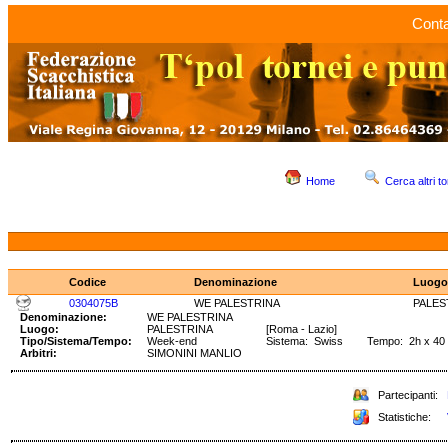
Conta
Home
Cerca altri to
Codice
Denominazione
Luogo
0304075B
WE PALESTRINA
PALES
Denominazione:
WE PALESTRINA
Luogo:
PALESTRINA
[Roma - Lazio]
Tipo/Sistema/Tempo:
Week-end
Sistema: Swiss Tempo: 2h x 40 
Arbitri:
SIMONINI MANLIO
Partecipanti:
Statistiche: