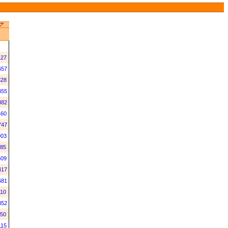
127
657
328
455
882
460
747
903
685
509
417
681
110
352
250
115