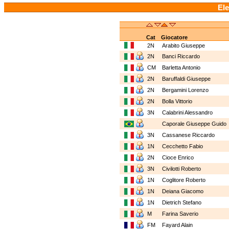
Ele
Cat
Giocatore
2N
Arabito Giuseppe
2N
Banci Riccardo
CM
Barletta Antonio
2N
Baruffaldi Giuseppe
2N
Bergamini Lorenzo
2N
Bolla Vittorio
3N
Calabrini Alessandro
Caporale Giuseppe Guid
3N
Cassanese Riccardo
1N
Cecchetto Fabio
2N
Cioce Enrico
3N
Civilotti Roberto
1N
Coglitore Roberto
1N
Deiana Giacomo
1N
Dietrich Stefano
M
Farina Saverio
FM
Fayard Alain