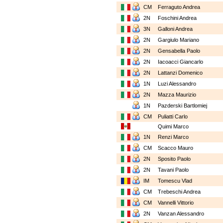
CM
Ferraguto Andrea
2N
Foschini Andrea
3N
Galloni Andrea
2N
Gargiulo Mariano
2N
Gensabella Paolo
2N
Iacoacci Giancarlo
2N
Lattanzi Domenico
1N
Luzi Alessandro
2N
Mazza Maurizio
1N
Pazderski Bartlomiej
CM
Puliatti Carlo
Quimi Marco
1N
Renzi Marco
CM
Scacco Mauro
2N
Sposito Paolo
2N
Tavani Paolo
IM
Tomescu Vlad
CM
Trebeschi Andrea
CM
Vannelli Vittorio
2N
Vanzan Alessandro