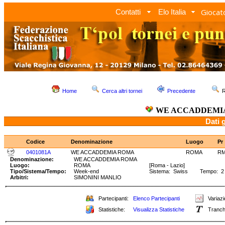
Giocato
Contatti
Elo Italia
Home
Cerca altri tornei
Precedente
R
WE ACCADDEMI
Dati 
Codice
Denominazione
Luogo
Pr
0401081A
WE ACCADDEMIA ROMA
ROMA
R
Denominazione:
WE ACCADDEMIA ROMA
Luogo:
ROMA
[Roma - Lazio]
Tipo/Sistema/Tempo:
Week-end
Sistema: Swiss Tempo: 2 h
Arbitri:
SIMONINI MANLIO
Partecipanti:
Elenco Partecipanti
Variazi
Statistiche:
Visualizza Statistiche
Tranch