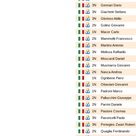
3N
Gennari Dario
3N
Giachetti Stefano
3N
Glorioso Attilio
2N
Golino Giovanni
1N
Macor Carlo
2N
Mammoliti Francesco
2N
Martino Antonio
3N
Melissa Raffaello
3N
Moscardi Daniel
2N
Musmarra Giovanni
2N
Nasca Andrea
1N
Ognibene Piero
1N
Ottaviani Giovanni
1N
Padroni Marco
2N
Pallucchini Giuseppe
2N
Parrini Daniele
1N
Pastore Cosmas
3N
Pavoncelli Paolo
3N
Portegies Zwart Rober
2N
Quaglia Ferdinando