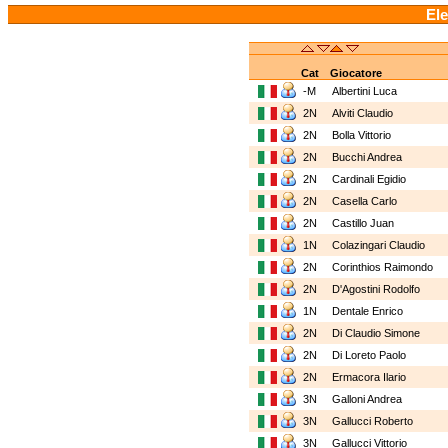
Ele
Cat
Giocatore
-M
Albertini Luca
2N
Alviti Claudio
2N
Bolla Vittorio
2N
Bucchi Andrea
2N
Cardinali Egidio
2N
Casella Carlo
2N
Castillo Juan
1N
Colazingari Claudio
2N
Corinthios Raimondo
2N
D'Agostini Rodolfo
1N
Dentale Enrico
2N
Di Claudio Simone
2N
Di Loreto Paolo
2N
Ermacora Ilario
3N
Galloni Andrea
3N
Gallucci Roberto
3N
Gallucci Vittorio