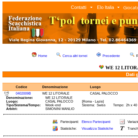
Giocato
Contatti
Elo Italia
Home
Cerca altri tornei
Precedente
R
WE 12 LITO
Dati 
Codice
Denominazione
Luogo
0402009B
WE 12 LITORALE
CASAL PALOCCO
Denominazione:
WE 12 LITORALE
Luogo:
CASAL PALOCCO
[Roma - Lazio]
Tipo/Sistema/Tempo:
Week-end
Sistema: Swiss Tempo: 2h x 40 
Arbitri:
SIMONINI MANLIO
Partecipanti:
Elenco Partecipanti
Variazi
Statistiche:
Visualizza Statistiche
Tranch