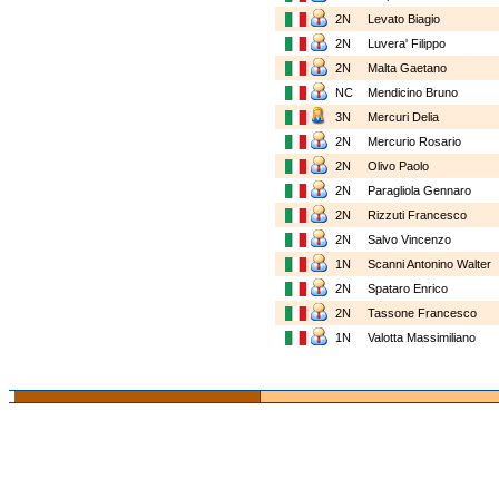
2N
Levato Biagio
2N
Luvera' Filippo
2N
Malta Gaetano
NC
Mendicino Bruno
3N
Mercuri Delia
2N
Mercurio Rosario
2N
Olivo Paolo
2N
Paragliola Gennaro
2N
Rizzuti Francesco
2N
Salvo Vincenzo
1N
Scanni Antonino Walter
2N
Spataro Enrico
2N
Tassone Francesco
1N
Valotta Massimiliano