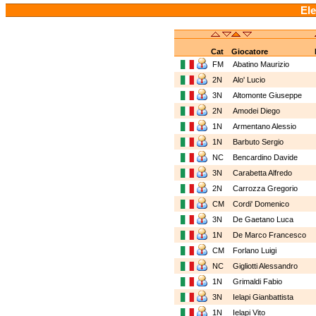
Ele
Cat
Giocatore
FM
Abatino Maurizio
2N
Alo' Lucio
3N
Altomonte Giuseppe
2N
Amodei Diego
1N
Armentano Alessio
1N
Barbuto Sergio
NC
Bencardino Davide
3N
Carabetta Alfredo
2N
Carrozza Gregorio
CM
Cordi' Domenico
3N
De Gaetano Luca
1N
De Marco Francesco
CM
Forlano Luigi
NC
Gigliotti Alessandro
1N
Grimaldi Fabio
3N
Ielapi Gianbattista
1N
Ielapi Vito