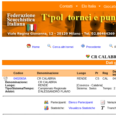
Giocato
Contatti
Elo Italia
Home
Cerca altri tornei
Precedente
R
CR CALABR
Dati 
Da
Codice
Denominazione
Luogo
Pr
Reg
In
0402063A
CR CALABRIA
RENDE
CS
CAL
04
Denominazione:
CR CALABRIA
Luogo:
RENDE
[Cosenza - Calabria]
Tipo/Sistema/Tempo:
Campionato Regionale
Sistema: Swiss Tempo: 2
Arbitri:
D'ALESSANDRO FLAVIO
Partecipanti:
Elenco Partecipanti
Variazi
Statistiche:
Visualizza Statistiche
Tranch