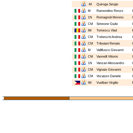
-M
Quiroga Sergio
M
Ramondino Renzo
1N
Romagnoli Moreno
CM
Simeone Giulio
IM
Tomescu Vlad
CM
Trebeschi Andrea
CM
Tribuiani Renato
M
Vallifuoco Giovanni
CM
Vannelli Vittorio
1N
Vanzan Alessandro
CM
Vignato Giovanni
CM
Vocaturo Daniele
IM
Vuelban Virgilio