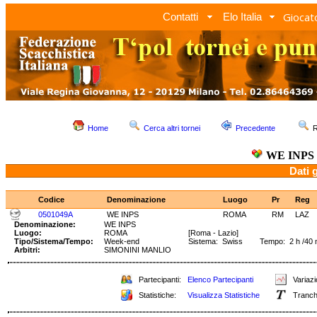
Giocato
Contatti
Elo Italia
Home
Cerca altri tornei
Precedente
R
WE INPS
Dati 
Codice
Denominazione
Luogo
Pr
Reg
0501049A
WE INPS
ROMA
RM
LAZ
Denominazione:
WE INPS
Luogo:
ROMA
[Roma - Lazio]
Tipo/Sistema/Tempo:
Week-end
Sistema: Swiss Tempo: 2 h /40 
Arbitri:
SIMONINI MANLIO
Partecipanti:
Elenco Partecipanti
Variazi
Statistiche:
Visualizza Statistiche
Tranch