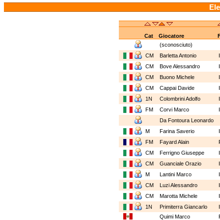
Ele
Cat
Giocatore
(sconosciuto)
CM
Barletta Antonio
CM
Bove Alessandro
CM
Buono Michele
CM
Cappai Davide
1N
Colombrini Adolfo
FM
Corvi Marco
Da Fontoura Leonardo
M
Farina Saverio
FM
Fayard Alain
CM
Ferrigno Giuseppe
CM
Guanciale Orazio
M
Lantini Marco
CM
Luzi Alessandro
CM
Marotta Michele
1N
Primiterra Giancarlo
Quimi Marco