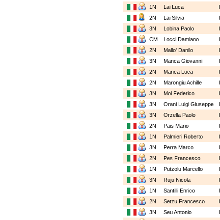
1N
Lai Luca
2N
Lai Silvia
3N
Lobina Paolo
CM
Locci Damiano
2N
Mallo' Danilo
3N
Manca Giovanni
2N
Manca Luca
2N
Marongiu Achille
3N
Moi Federico
3N
Orani Luigi Giuseppe
3N
Orzella Paolo
2N
Pais Mario
1N
Palmieri Roberto
3N
Perra Marco
2N
Pes Francesco
1N
Putzolu Marcello
3N
Ruju Nicola
1N
Santilli Enrico
2N
Setzu Francesco
3N
Seu Antonio