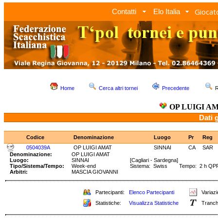
Giocato
Contatti
Elo Italia
Home
Cerca altri tornei
Precedente
R
OP LUIGI A
Dati 
Codice
Denominazione
Luogo
Pr
Reg
0504039A
OP LUIGI AMAT
SINNAI
CA
SAR
Denominazione:
OP LUIGI AMAT
Luogo:
SINNAI
[Cagliari - Sardegna]
Tipo/Sistema/Tempo:
Week-end
Sistema: Swiss Tempo: 2 h QP
Arbitri:
MASCIA GIOVANNI
Partecipanti:
Elenco Partecipanti
Variazi
Statistiche:
Visualizza Statistiche
Tranch