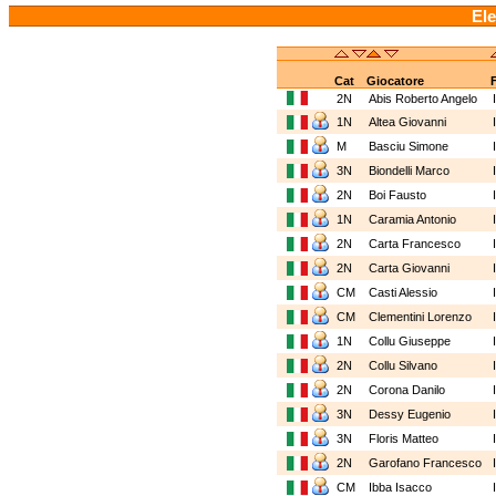
Ele
Cat
Giocatore
2N
Abis Roberto Angelo
1N
Altea Giovanni
M
Basciu Simone
3N
Biondelli Marco
2N
Boi Fausto
1N
Caramia Antonio
2N
Carta Francesco
2N
Carta Giovanni
CM
Casti Alessio
CM
Clementini Lorenzo
1N
Collu Giuseppe
2N
Collu Silvano
2N
Corona Danilo
3N
Dessy Eugenio
3N
Floris Matteo
2N
Garofano Francesco
CM
Ibba Isacco