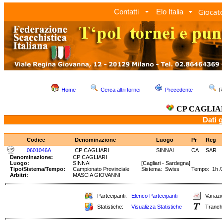
Giocato
Contatti
Elo Italia
Home
Cerca altri tornei
Precedente
R
CP CAGLIA
Dati 
Codice
Denominazione
Luogo
Pr
Reg
0601046A
CP CAGLIARI
SINNAI
CA
SAR
Denominazione:
CP CAGLIARI
Luogo:
SINNAI
[Cagliari - Sardegna]
Tipo/Sistema/Tempo:
Campionato Provinciale
Sistema: Swiss Tempo: 1h /2
Arbitri:
MASCIA GIOVANNI
Partecipanti:
Elenco Partecipanti
Variazi
Statistiche:
Visualizza Statistiche
Tranch