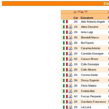
Ele
Cat
Giocatore
2N
Abis Roberto Angelo
1N
Altea Giovanni
2N
Ardu Luigi
3N
Biondelli Marco
2N
Boi Fausto
1N
Caramia Antonio
2N
Caredda Giuseppe
NC
Carucci Bruno
1N
Collu Giuseppe
2N
Collu Silvano
2N
Corona Danilo
3N
Dessy Eugenio
3N
Floris Matteo
2N
Foddai Aldo
NC
Furcas Pierpaolo
2N
Garofano Francesco
1N
Lai Luca