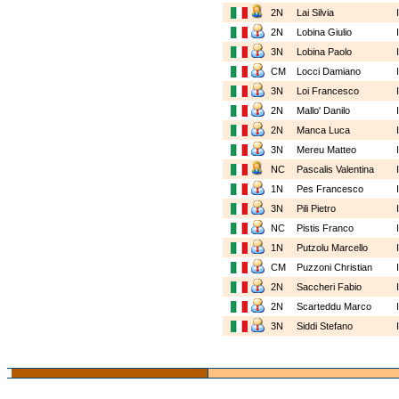
2N
Lai Silvia
2N
Lobina Giulio
3N
Lobina Paolo
CM
Locci Damiano
3N
Loi Francesco
2N
Mallo' Danilo
2N
Manca Luca
3N
Mereu Matteo
NC
Pascalis Valentina
1N
Pes Francesco
3N
Pili Pietro
NC
Pistis Franco
1N
Putzolu Marcello
CM
Puzzoni Christian
2N
Saccheri Fabio
2N
Scarteddu Marco
3N
Siddi Stefano