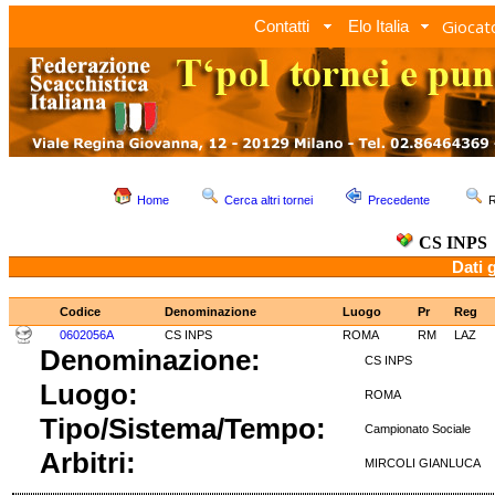
Giocato
Contatti
Elo Italia
Home
Cerca altri tornei
Precedente
R
CS INPS
Dati 
Codice
Denominazione
Luogo
Pr
Reg
0602056A
CS INPS
ROMA
RM
LAZ
Denominazione:
CS INPS
Luogo:
ROMA
Tipo/Sistema/Tempo:
Campionato Social
Arbitri:
MIRCOLI GIANLU