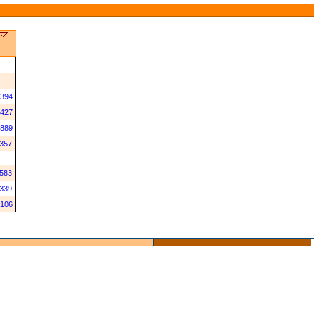
394
427
889
357
583
339
106