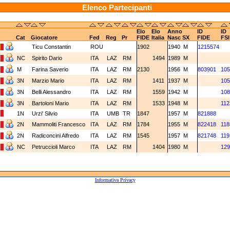
Elenco Partecipanti
Elo
Elo
Anno
ID
ID
Cat
Giocatore
Fed
Reg
Pr
FIDE
Italia
Nasc
SX
FIDE
FSI
Ticu Constantin
ROU
1902
1940
M
1215574
NC
Spirito Dario
ITA
LAZ
RM
1494
1989
M
M
Farina Saverio
ITA
LAZ
RM
2130
1956
M
803901
105
3N
Marzio Mario
ITA
LAZ
RM
1411
1937
M
105
3N
Belli Alessandro
ITA
LAZ
RM
1559
1942
M
108
3N
Bartoloni Mario
ITA
LAZ
RM
1533
1948
M
112
1N
Urzi' Silvio
ITA
UMB
TR
1847
1957
M
821888
2N
Mammoliti Francesco
ITA
LAZ
RM
1784
1955
M
822418
118
2N
Radiconcini Alfredo
ITA
LAZ
RM
1545
1957
M
821748
119
NC
Petruccioli Marco
ITA
LAZ
RM
1404
1980
M
129
Informativa Privacy