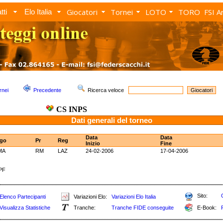
Giocatori
Tornei
LOTO
TORO
FSI A
tti
Elo Italia
rnei
Precedente
Ricerca veloce
CS INPS
Dati generali del torneo
Data
Data
go
Pr
Reg
Inizio
Fine
MA
RM
LAZ
24-02-2006
17-04-2006
PF
Sito:
Elenco Partecipanti
Variazioni Elo:
Variazioni Elo Italia
Visualizza Statistiche
Tranche:
Tranche FIDE conseguite
E-Book: