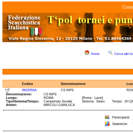
Conta
Home
Cerca altri to
Codice
Denominazione
Luo
0602056A
CS INPS
RO
Denominazione:
CS INPS
Luogo:
ROMA
[Roma - Lazio]
Tipo/Sistema/Tempo:
Campionato Sociale
Sistema: Swiss Tempo: 2H Q
Arbitri:
MIRCOLI GIANLUCA
Partecipanti:
Statistiche: