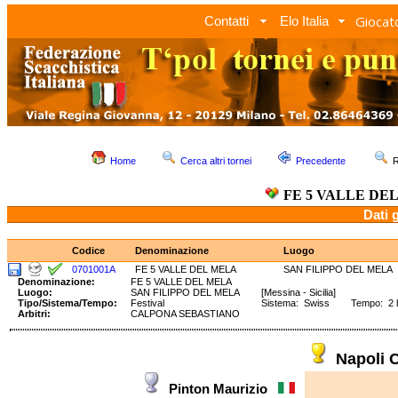
Giocato
Contatti
Elo Italia
Home
Cerca altri tornei
Precedente
R
FE 5 VALLE DE
Dati 
Codice
Denominazione
Luogo
0701001A
FE 5 VALLE DEL MELA
SAN FILIPPO DEL MELA
Denominazione:
FE 5 VALLE DEL MELA
Luogo:
SAN FILIPPO DEL MELA
[Messina - Sicilia]
Tipo/Sistema/Tempo:
Festival
Sistema: Swiss Tempo: 2 
Arbitri:
CALPONA SEBASTIANO
Napoli 
Pinton Maurizio