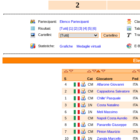
2
Partecipanti:
Elenco Partecipanti
Clas
Risultati:
[Tutti]
[1]
[2]
[3]
[4]
[5]
[6]
Tabe
Cartellini:
Tra
Statistiche:
E-B
Grafiche
Medaglie virtuali
Ele
S
Cat
Giocatore
Fed
4
CM
Alfarone Giovanni
ITA
2
CM
Cappadona Salvatore
ITA
1
CM
Chille' Pasquale
ITA
3
1N
Costa Natalino
ITA
6
1N
Meli Massimo
ITA
5
CM
Napoli Costa Aurelio
ITA
8
CM
Panarello Giuseppe
ITA
7
CM
Pinton Maurizio
ITA
10
1N
Zangla Marcello
ITA