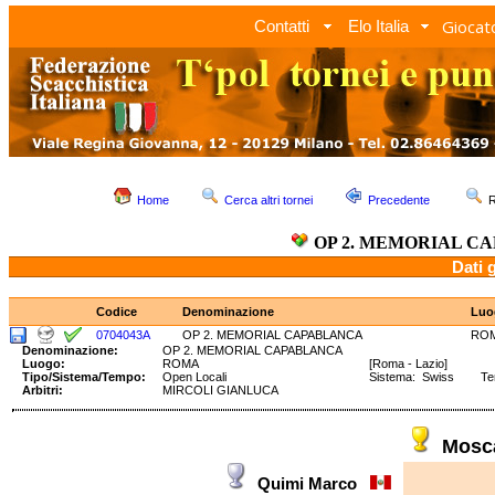
Giocato
Contatti
Elo Italia
Home
Cerca altri tornei
Precedente
R
OP 2. MEMORIAL C
Dati 
Codice
Denominazione
Luo
0704043A
OP 2. MEMORIAL CAPABLANCA
RO
Denominazione:
OP 2. MEMORIAL CAPABLANCA
Luogo:
ROMA
[Roma - Lazio]
Tipo/Sistema/Tempo:
Open Locali
Sistema: Swiss Te
Arbitri:
MIRCOLI GIANLUCA
Mosc
Quimi Marco