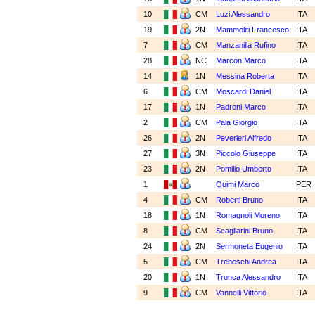
10
CM
Luzi Alessandro
ITA
19
2N
Mammoliti Francesco
ITA
7
CM
Manzanilla Rufino
ITA
28
NC
Marcon Marco
ITA
14
1N
Messina Roberta
ITA
6
CM
Moscardi Daniel
ITA
17
1N
Padroni Marco
ITA
2
CM
Pala Giorgio
ITA
26
2N
Peverieri Alfredo
ITA
27
3N
Piccolo Giuseppe
ITA
23
2N
Pomilio Umberto
ITA
1
Quimi Marco
PER
4
CM
Roberti Bruno
ITA
18
1N
Romagnoli Moreno
ITA
8
CM
Scagliarini Bruno
ITA
24
2N
Sermoneta Eugenio
ITA
5
CM
Trebeschi Andrea
ITA
20
1N
Tronca Alessandro
ITA
9
CM
Vannelli Vittorio
ITA