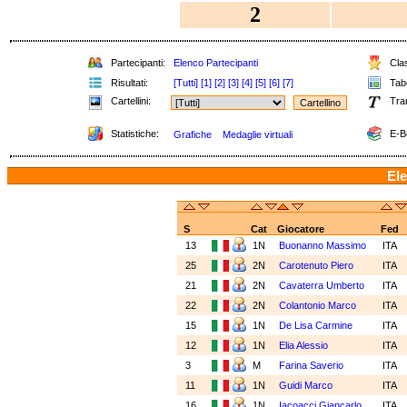
2
Partecipanti:
Elenco Partecipanti
Clas
Risultati:
[Tutti]
[1]
[2]
[3]
[4]
[5]
[6]
[7]
Tabe
Cartellini:
Tra
Statistiche:
E-B
Grafiche
Medaglie virtuali
Ele
S
Cat
Giocatore
Fed
13
1N
Buonanno Massimo
ITA
25
2N
Carotenuto Piero
ITA
21
2N
Cavaterra Umberto
ITA
22
2N
Colantonio Marco
ITA
15
1N
De Lisa Carmine
ITA
12
1N
Elia Alessio
ITA
3
M
Farina Saverio
ITA
11
1N
Guidi Marco
ITA
16
1N
Iacoacci Giancarlo
ITA