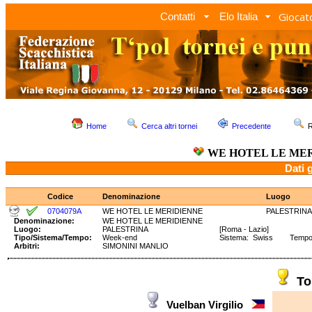
Giocato
Contatti
Elo Italia
Home
Cerca altri tornei
Precedente
R
WE HOTEL LE ME
Dati 
Codice
Denominazione
Luogo
0704079A
WE HOTEL LE MERIDIENNE
PALESTRINA
Denominazione:
WE HOTEL LE MERIDIENNE
Luogo:
PALESTRINA
[Roma - Lazio]
Tipo/Sistema/Tempo:
Week-end
Sistema: Swiss Tempo: 1
Arbitri:
SIMONINI MANLIO
To
Vuelban Virgilio