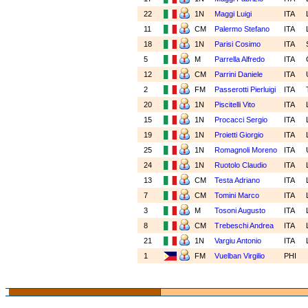
22
1N
Maggi Luigi
ITA
11
CM
Palermo Stefano
ITA
18
1N
Parisi Cosimo
ITA
5
M
Parrella Alfredo
ITA
12
CM
Parrini Daniele
ITA
2
FM
Passerotti Pierluigi
ITA
20
1N
Piscitelli Vito
ITA
15
1N
Procacci Sergio
ITA
19
1N
Proietti Giorgio
ITA
25
1N
Romagnoli Moreno
ITA
24
1N
Ruotolo Claudio
ITA
13
CM
Testa Adriano
ITA
7
CM
Tomini Marco
ITA
3
M
Tosoni Augusto
ITA
8
CM
Trebeschi Andrea
ITA
21
1N
Vargiu Antonio
ITA
1
FM
Vuelban Virgilio
PHI