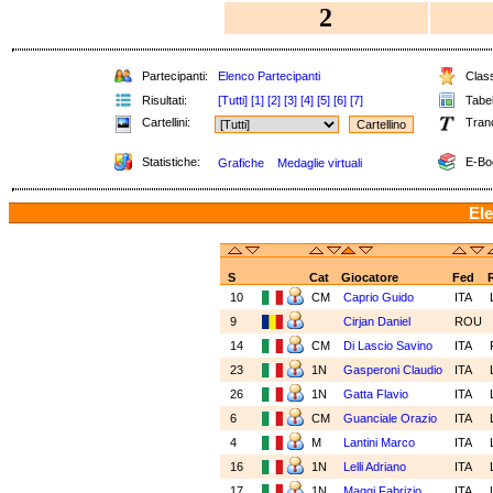
2
Partecipanti:
Elenco Partecipanti
Class
Risultati:
[Tutti]
[1]
[2]
[3]
[4]
[5]
[6]
[7]
Tabel
Cartellini:
Tran
Statistiche:
E-Bo
Grafiche
Medaglie virtuali
Ele
S
Cat
Giocatore
Fed
10
CM
Caprio Guido
ITA
9
Cirjan Daniel
ROU
14
CM
Di Lascio Savino
ITA
23
1N
Gasperoni Claudio
ITA
26
1N
Gatta Flavio
ITA
6
CM
Guanciale Orazio
ITA
4
M
Lantini Marco
ITA
16
1N
Lelli Adriano
ITA
17
1N
Maggi Fabrizio
ITA