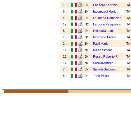
10
3N
Fassero Fabrizio
ITA
6
2N
Iacomussi Mario
ITA
4
2N
La Tessa Domenico
ITA
12
NC
Larocca Pasqualino
ITA
8
2N
Liviabella Lucio
ITA
19
NC
Manzone Enrico
ITA
1
1N
Paoli Mario
ITA
11
NC
Rizzo Simone
ITA
16
3N
Russo Roberto P.
ITA
17
NC
Saroldi Andrea
ITA
7
3N
Saroldi Giacomo
ITA
5
2N
Toso Pietro
ITA