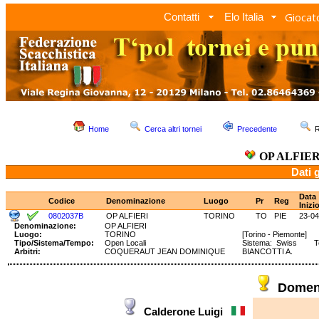
Giocato
Contatti
Elo Italia
Home
Cerca altri tornei
Precedente
R
OP ALFIER
Dati 
Data
Codice
Denominazione
Luogo
Pr
Reg
Inizi
0802037B
OP ALFIERI
TORINO
TO
PIE
23-04
Denominazione:
OP ALFIERI
Luogo:
TORINO
[Torino - Piemonte]
Tipo/Sistema/Tempo:
Open Locali
Sistema: Swiss Te
Arbitri:
COQUERAUT JEAN DOMINIQUE
BIANCOTTI A.
Domeni
Calderone Luigi