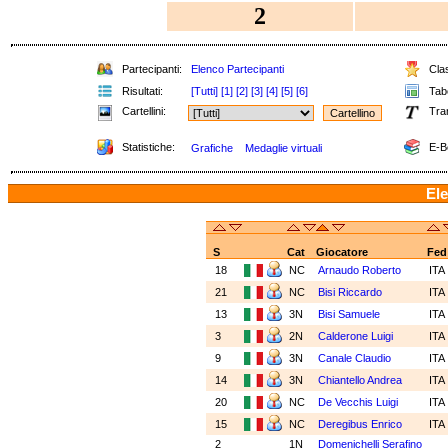
2
Partecipanti:
Elenco Partecipanti
Clas
Risultati:
[Tutti]
[1]
[2]
[3]
[4]
[5]
[6]
Tabe
Cartellini:
Tra
Statistiche:
E-B
Grafiche
Medaglie virtuali
Ele
S
Cat
Giocatore
Fed
18
NC
Arnaudo Roberto
ITA
21
NC
Bisi Riccardo
ITA
13
3N
Bisi Samuele
ITA
3
2N
Calderone Luigi
ITA
9
3N
Canale Claudio
ITA
14
3N
Chiantello Andrea
ITA
20
NC
De Vecchis Luigi
ITA
15
NC
Deregibus Enrico
ITA
2
1N
Domenichelli Serafino