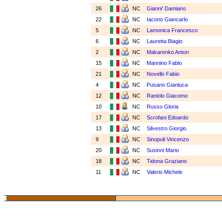
26
NC
Gianni' Damiano
22
NC
Iacono Giancarlo
5
NC
Lamonica Francesco
6
NC
Lauretta Biagio
2
NC
Makarenko Anton
15
NC
Mannino Fabio
21
NC
Novello Fabio
4
NC
Pusano Gianluca
12
NC
Raniolo Giacomo
10
NC
Russo Gloria
17
NC
Scrofani Edoardo
13
NC
Silvestro Giorgio
9
NC
Sinopoli Vincenzo
20
NC
Susinni Mario
18
NC
Tidona Graziano
11
NC
Valerio Michele