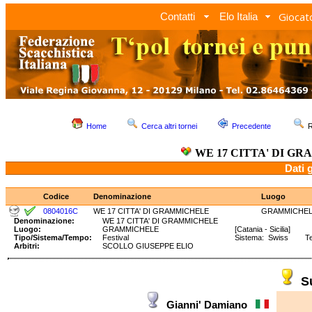
Giocato
Contatti
Elo Italia
Home
Cerca altri tornei
Precedente
R
WE 17 CITTA' DI G
Dati 
Codice
Denominazione
Luogo
0804016C
WE 17 CITTA' DI GRAMMICHELE
GRAMMICHE
Denominazione:
WE 17 CITTA' DI GRAMMICHELE
Luogo:
GRAMMICHELE
[Catania - Sicilia]
Tipo/Sistema/Tempo:
Festival
Sistema: Swiss Te
Arbitri:
SCOLLO GIUSEPPE ELIO
S
Gianni' Damiano