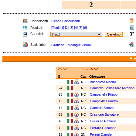
2
Partecipanti:
Elenco Partecipanti
Risultati:
[Tutti]
[1]
[2]
[3]
[4]
[5]
[6]
Cartellini:
Statistiche:
Grafiche
Medaglie virtuali
Ele
S
Cat
Giocatore
8
NC
Buccellato Alberto
24
NC
Camarda Baldassare Antonino
25
NC
Campanella Filippo
1
NC
Campo Alessandro
14
NC
Cannella Simone
23
NC
Criscione Salvatore
16
NC
Cucuzza Raffaele
7
NC
Ferraro Giuseppe
19
2N
Ferreri Daniele