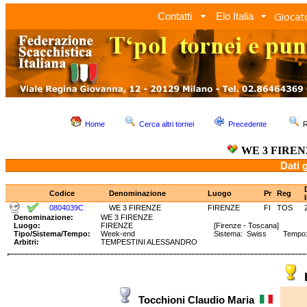
Giocato
Contatti
Elo Italia
Home
Cerca altri tornei
Precedente
R
WE 3 FIRE
Dati 
Codice
Denominazione
Luogo
Pr
Reg
0804039C
WE 3 FIRENZE
FIRENZE
FI
TOS
Denominazione:
WE 3 FIRENZE
Luogo:
FIRENZE
[Firenze - Toscana]
Tipo/Sistema/Tempo:
Week-end
Sistema: Swiss Tempo: 1
Arbitri:
TEMPESTINI ALESSANDRO
Tocchioni Claudio Maria