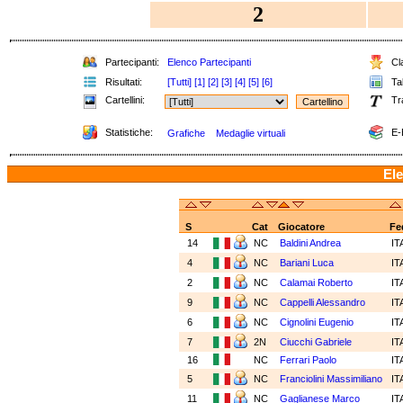
2
Partecipanti:
Elenco Partecipanti
Cla
Risultati:
[Tutti]
[1]
[2]
[3]
[4]
[5]
[6]
Tab
Cartellini:
Tr
Statistiche:
E-
Grafiche
Medaglie virtuali
Ele
S
Cat
Giocatore
Fe
14
NC
Baldini Andrea
IT
4
NC
Bariani Luca
IT
2
NC
Calamai Roberto
IT
9
NC
Cappelli Alessandro
IT
6
NC
Cignolini Eugenio
IT
7
2N
Ciucchi Gabriele
IT
16
NC
Ferrari Paolo
IT
5
NC
Franciolini Massimiliano
IT
11
NC
Gaglianese Marco
IT