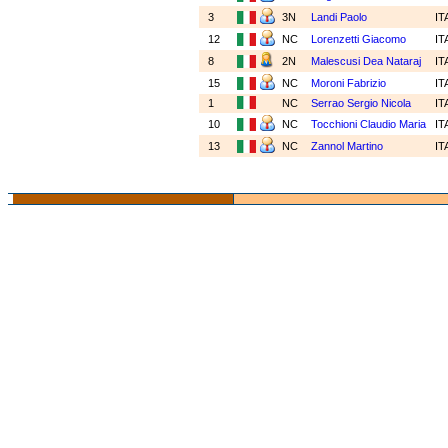
3
3N
Landi Paolo
IT
12
NC
Lorenzetti Giacomo
IT
8
2N
Malescusi Dea Nataraj
IT
15
NC
Moroni Fabrizio
IT
1
NC
Serrao Sergio Nicola
IT
10
NC
Tocchioni Claudio Maria
IT
13
NC
Zannol Martino
IT