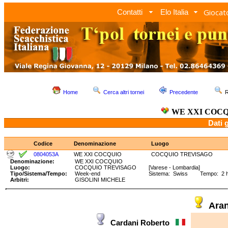
Giocato
Contatti
Elo Italia
Home
Cerca altri tornei
Precedente
R
WE XXI COC
Dati 
Codice
Denominazione
Luogo
0804053A
WE XXI COCQUIO
COCQUIO TREVISAGO
Denominazione:
WE XXI COCQUIO
Luogo:
COCQUIO TREVISAGO
[Varese - Lombardia]
Tipo/Sistema/Tempo:
Week-end
Sistema: Swiss Tempo: 2 
Arbitri:
GISOLINI MICHELE
Ara
Cardani Roberto