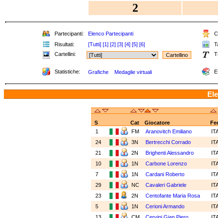
2
Partecipanti:
Elenco Partecipanti
Cl
Risultati:
[Tutti]
[1]
[2]
[3]
[4]
[5]
[6]
Ta
Cartellini:
T
Statistiche:
E
Grafiche
Medaglie virtuali
Ele
S
Cat
Giocatore
Fe
1
FM
Aranovitch Emiliano
IT
24
3N
Bertrecchi Corrado
IT
21
2N
Brighenti Alessandro
IT
10
1N
Carbone Lorenzo
IT
7
1N
Cardani Roberto
IT
29
NC
Cavaleri Gabriele
IT
23
2N
Centofante Maria Rosa
IT
5
1N
Cerioni Armando
IT
13
CM
Cervini Gian Piero
IT