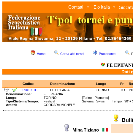
Giocato
Contatti
Elo Italia
Home
Cerca altri tornei
Precedente
R
FE EPIFAN
Dati 
Codice
Denominazione
Luogo
Pr
Re
0901051C
FE EPIFANIA
TORINO
TO
PI
Denominazione:
FE EPIFANIA
Luogo:
TORINO
[Torino - Piemonte]
Tipo/Sistema/Tempo:
Festival
Sistema: Swiss Tempo: 90' + 3
Arbitri:
CORDARA MICHELE
Bul
Mina Tiziano