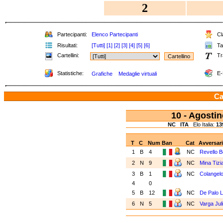
2
Partecipanti:
Elenco Partecipanti
Cla
Risultati:
[Tutti]
[1]
[2]
[3]
[4]
[5]
[6]
Tab
Cartellini:
Tr
Statistiche:
E-
Grafiche
Medaglie virtuali
Ca
10 - Agosti
NC
ITA
Elo Italia:
13
T
C
Num
Ban
Cat
Avversar
1
B
4
NC
Revello B
2
N
9
NC
Mina Tiz
3
B
1
NC
Colangel
4
0
5
B
12
NC
De Palo 
6
N
5
NC
Varga Jul