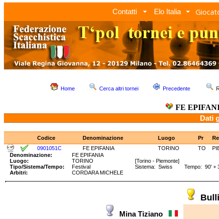
Giocato
Contatti
Elo Italia
Home
Cerca altri tornei
Precedente
R
FE EPIFAN
Dati 
Codice
Denominazione
Luogo
Pr
Re
0901051C
FE EPIFANIA
TORINO
TO
PI
Denominazione:
FE EPIFANIA
Luogo:
TORINO
[Torino - Piemonte]
Tipo/Sistema/Tempo:
Festival
Sistema: Swiss Tempo: 90' + 3
Arbitri:
CORDARA MICHELE
Bul
Mina Tiziano