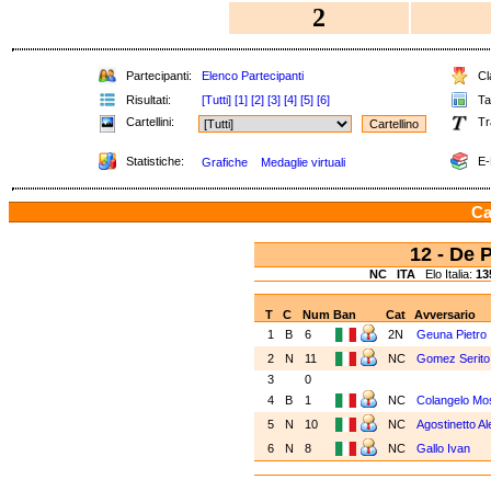
2
Partecipanti:
Elenco Partecipanti
Cla
Risultati:
[Tutti]
[1]
[2]
[3]
[4]
[5]
[6]
Tab
Cartellini:
Tr
Statistiche:
E-
Grafiche
Medaglie virtuali
Ca
12 - De
NC
ITA
Elo Italia:
13
T
C
Num
Ban
Cat
Avversario
1
B
6
2N
Geuna Pietro
2
N
11
NC
Gomez Serito
3
0
4
B
1
NC
Colangelo Mo
5
N
10
NC
Agostinetto A
6
N
8
NC
Gallo Ivan